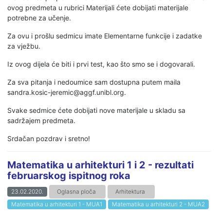
ovog predmeta u rubrici Materijali ćete dobijati materijale
potrebne za učenje.
Za ovu i prošlu sedmicu imate Elementarne funkcije i zadatke
za vježbu.
Iz ovog dijela će biti i prvi test, kao što smo se i dogovarali.
Za sva pitanja i nedoumice sam dostupna putem maila
sandra.kosic-jeremic@aggf.unibl.org.
Svake sedmice ćete dobijati nove materijale u skladu sa
sadržajem predmeta.
Srdačan pozdrav i sretno!
Matematika u arhitekturi 1 i 2 - rezultati
februarskog ispitnog roka
23.02.2020.
Oglasna ploča
Arhitektura
Matematika u arhitekturi 1 - MUA1
Matematika u arhitekturi 2 - MUA2