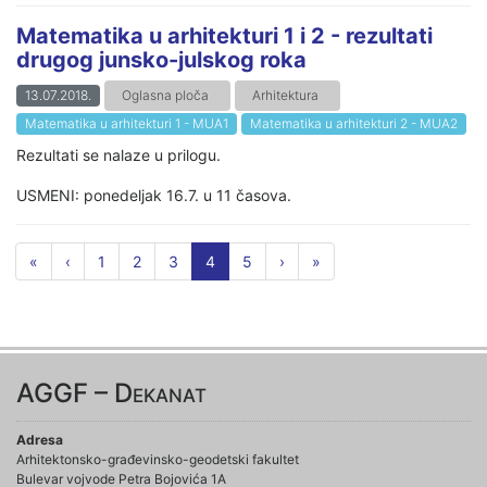
Matematika u arhitekturi 1 i 2 - rezultati
drugog junsko-julskog roka
13.07.2018.
Oglasna ploča
Arhitektura
Matematika u arhitekturi 1 - MUA1
Matematika u arhitekturi 2 - MUA2
Rezultati se nalaze u prilogu.
USMENI: ponedeljak 16.7. u 11 časova.
«
‹
1
2
3
4
5
›
»
AGGF – Dekanat
Adresa
Arhitektonsko-građevinsko-geodetski fakultet
Bulevar vojvode Petra Bojovića 1A