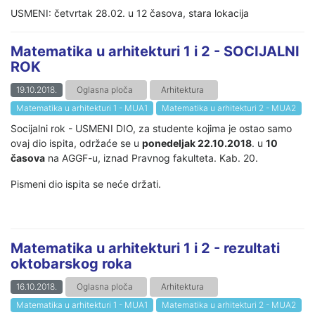
USMENI: četvrtak 28.02. u 12 časova, stara lokacija
Matematika u arhitekturi 1 i 2 - SOCIJALNI
ROK
19.10.2018.
Oglasna ploča
Arhitektura
Matematika u arhitekturi 1 - MUA1
Matematika u arhitekturi 2 - MUA2
Socijalni rok - USMENI DIO, za studente kojima je ostao samo
ovaj dio ispita, održaće se u
ponedeljak 22.10.2018
. u
10
časova
na AGGF-u, iznad Pravnog fakulteta. Kab. 20.
Pismeni dio ispita se neće držati.
Matematika u arhitekturi 1 i 2 - rezultati
oktobarskog roka
16.10.2018.
Oglasna ploča
Arhitektura
Matematika u arhitekturi 1 - MUA1
Matematika u arhitekturi 2 - MUA2