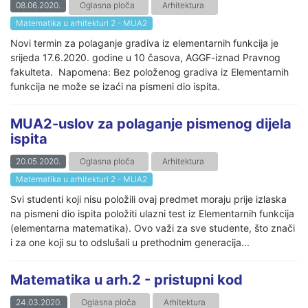
08.06.2020.
Oglasna ploča
Arhitektura
Matematika u arhitekturi 2 - MUA2
Novi termin za polaganje gradiva iz elementarnih funkcija je
srijeda 17.6.2020. godine u 10 časova, AGGF-iznad Pravnog
fakulteta. Napomena: Bez položenog gradiva iz Elementarnih
funkcija ne može se izaći na pismeni dio ispita.
MUA2-uslov za polaganje pismenog dijela
ispita
20.05.2020.
Oglasna ploča
Arhitektura
Matematika u arhitekturi 2 - MUA2
Svi studenti koji nisu položili ovaj predmet moraju prije izlaska
na pismeni dio ispita položiti ulazni test iz Elementarnih funkcija
(elementarna matematika). Ovo važi za sve studente, što znači
i za one koji su to odslušali u prethodnim generacija...
Matematika u arh.2 - pristupni kod
24.03.2020.
Oglasna ploča
Arhitektura