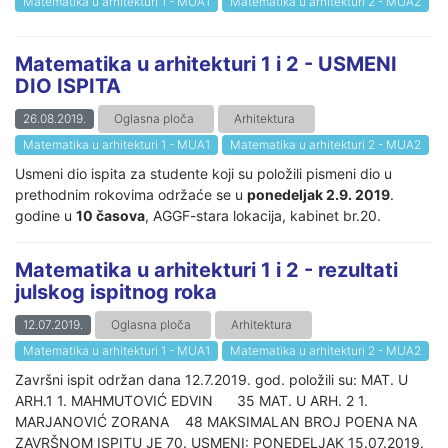
Matematika u arhitekturi 1 - MUA1
Matematika u arhitekturi 2 - MUA2
Matematika u arhitekturi 1 i 2 - USMENI
DIO ISPITA
26.08.2019.
Oglasna ploča
Arhitektura
Matematika u arhitekturi 1 - MUA1
Matematika u arhitekturi 2 - MUA2
Usmeni dio ispita za studente koji su položili pismeni dio u
prethodnim rokovima održaće se u
ponedeljak 2.9. 2019
.
godine u
10 časova
, AGGF-stara lokacija, kabinet br.20.
Matematika u arhitekturi 1 i 2 - rezultati
julskog ispitnog roka
12.07.2019.
Oglasna ploča
Arhitektura
Matematika u arhitekturi 1 - MUA1
Matematika u arhitekturi 2 - MUA2
Završni ispit održan dana 12.7.2019. god. položili su: MAT. U
ARH.1 1. MAHMUTOVIĆ EDVIN 35 MAT. U ARH. 2 1.
MARJANOVIĆ ZORANA 48 MAKSIMALAN BROJ POENA NA
ZAVRŠNOM ISPITU JE 70. USMENI: PONEDELJAK 15.07.2019.