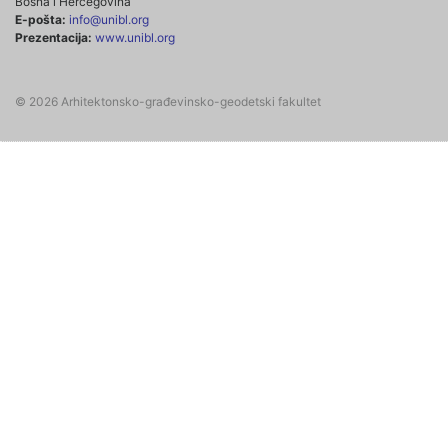
Bosna i Hercegovina
E-pošta:
info@unibl.org
Prezentacija:
www.unibl.org
© 2026 Arhitektonsko-građevinsko-geodetski fakultet