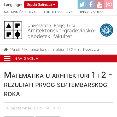
Language:
Srpski (latinica)
NASTAVNIČKI SERVIS
STUDENTSKI SERVIS
UPIS 2026/2027
Univerzitet u Banjoj Luci
Arhitektonsko-građevinsko-
geodetski fakultet
Vesti
Matematika u arhitekturi 1 i 2 - rezultati prvog septem
NAVIGACIJA
Matematika u arhitekturi 1 i 2 -
rezultati prvog septembarskog
roka
19. septembar 2019. 14:14:41