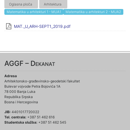
Oglasna ploča
Arhitektura
Matematika u arhitekturi 1 - MUA1
Matematika u arhitekturi 2 - MUA2
MAT._U_ARH-SEPT1_2019.pdf
AGGF – Dekanat
Adresa
Arhitektonsko-građevinsko-geodetski fakultet
Bulevar vojvode Petra Bojovića 1A
78 000 Banja Luka
Republika Srpska
Bosna i Hercegovina
JIB:
4401017720022
Tel. centrala:
+387 51 462 616
Studentska služba:
+387 51 462 545