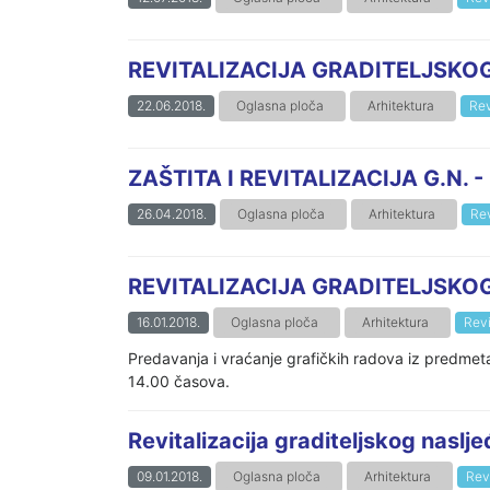
REVITALIZACIJA GRADITELJSKOG N
22.06.2018.
Oglasna ploča
Arhitektura
Rev
ZAŠTITA I REVITALIZACIJA G.N. - 
26.04.2018.
Oglasna ploča
Arhitektura
Rev
REVITALIZACIJA GRADITELJSKO
16.01.2018.
Oglasna ploča
Arhitektura
Revi
Predavanja i vraćanje grafičkih radova iz predmeta
14.00 časova.
Revitalizacija graditeljskog naslj
09.01.2018.
Oglasna ploča
Arhitektura
Revi