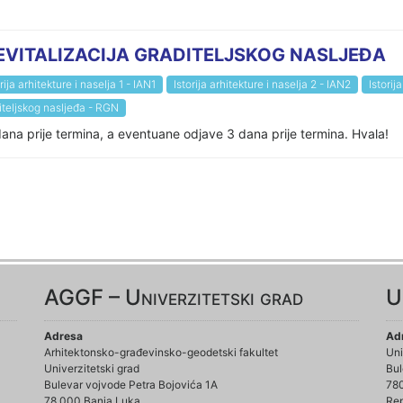
, REVITALIZACIJA GRADITELJSKOG NASLJEĐA
rija arhitekture i naselja 1 - IAN1
Istorija arhitekture i naselja 2 - IAN2
Istorij
diteljskog nasljeđa - RGN
 dana prije termina, a eventuane odjave 3 dana prije termina. Hvala!
AGGF – Univerzitetski grad
U
Adresa
Ad
Arhitektonsko-građevinsko-geodetski fakultet
Uni
Univerzitetski grad
Bul
Bulevar vojvode Petra Bojovića 1A
78
78 000 Banja Luka
Rep