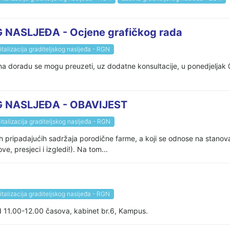
NASLJEĐA - Ocjene grafičkog rada
talizacija graditeljskog nasljeđa - RGN
i na doradu se mogu preuzeti, uz dodatne konsultacije, u ponedjelja
 NASLJEĐA - OBAVIJEST
italizacija graditeljskog nasljeđa - RGN
vih pripadajućih sadržaja porodične farme, a koji se odnose na stanova
e, presjeci i izgledi!). Na tom...
talizacija graditeljskog nasljeđa - RGN
od 11.00-12.00 časova, kabinet br.6, Kampus.