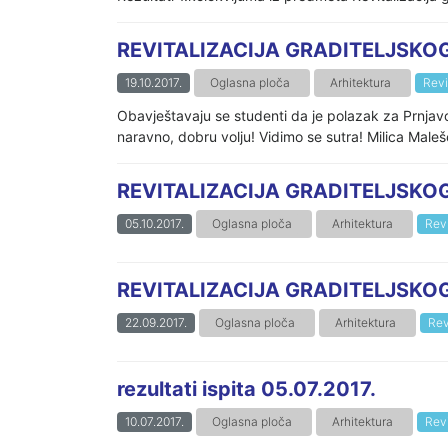
REVITALIZACIJA GRADITELJSKOG
19.10.2017.
Oglasna ploča
Arhitektura
Revi
Obavještavaju se studenti da je polazak za Prnjavor
naravno, dobru volju! Vidimo se sutra! Milica Maleš
REVITALIZACIJA GRADITELJSKOG N
05.10.2017.
Oglasna ploča
Arhitektura
Revi
REVITALIZACIJA GRADITELJSKOG N
22.09.2017.
Oglasna ploča
Arhitektura
Rev
rezultati ispita 05.07.2017.
10.07.2017.
Oglasna ploča
Arhitektura
Revi