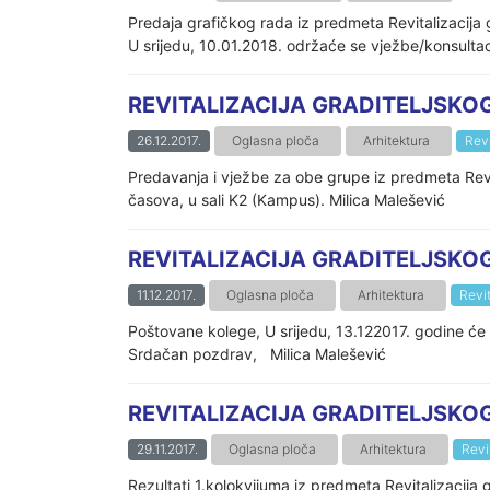
Predaja grafičkog rada iz predmeta Revitalizacija 
U srijedu, 10.01.2018. održaće se vježbe/konsulta
REVITALIZACIJA GRADITELJSKOG
26.12.2017.
Oglasna ploča
Arhitektura
Revi
Predavanja i vježbe za obe grupe iz predmeta Revit
časova, u sali K2 (Kampus). Milica Malešević
REVITALIZACIJA GRADITELJSKOG
11.12.2017.
Oglasna ploča
Arhitektura
Revit
Poštovane kolege, U srijedu, 13.122017. godine će
Srdačan pozdrav, Milica Malešević
REVITALIZACIJA GRADITELJSKOG N
29.11.2017.
Oglasna ploča
Arhitektura
Revi
Rezultati 1.kolokvijuma iz predmeta Revitalizacija 