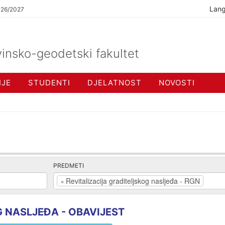
Lan
026/2027
insko-geodetski fakultet
IJE
STUDENTI
DJELATNOST
NOVOSTI
PREDMETI
×
Revitalizacija graditeljskog nasljeđa - RGN
 NASLJEĐA - OBAVIJEST