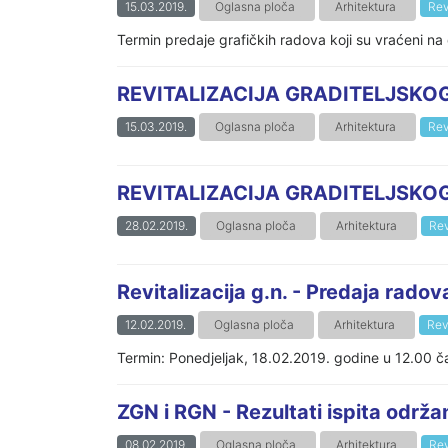
15.03.2019.
Oglasna ploča
Arhitektura
Rev
Termin predaje grafičkih radova koji su vraćeni n
REVITALIZACIJA GRADITELJSKOG N
15.03.2019.
Oglasna ploča
Arhitektura
Rev
REVITALIZACIJA GRADITELJSKOG N
28.02.2019.
Oglasna ploča
Arhitektura
Rev
Revitalizacija g.n. - Predaja radov
12.02.2019.
Oglasna ploča
Arhitektura
Rev
Termin: Ponedjeljak, 18.02.2019. godine u 12.00 
ZGN i RGN - Rezultati ispita održ
08.02.2019.
Oglasna ploča
Arhitektura
Rev