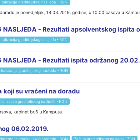
italizacija graditeljskog nasljeđa - RGN
a doradu je ponedjeljak, 18.03.2019. godine, u 10.00 časova u Kampus
ASLJEĐA - Rezultati apsolventskog ispita o
italizacija graditeljskog nasljeđa - RGN
ASLJEĐA - Rezultati ispita održanog 20.02
italizacija graditeljskog nasljeđa - RGN
a koji su vraćeni na doradu
italizacija graditeljskog nasljeđa - RGN
časova, kabinet br.6 u Kampusu.
anog 06.02.2019.
italizacija graditeljskog nasljeđa - RGN
Zaštita graditeljskog nasleđa - ZGN