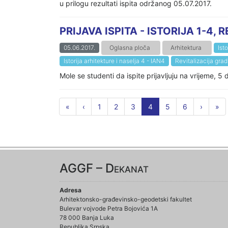
u prilogu rezultati ispita održanog 05.07.2017.
PRIJAVA ISPITA - ISTORIJA 1-4
05.06.2017.
Oglasna ploča
Arhitektura
Isto
Istorija arhitekture i naselja 4 - IAN4
Revitalizacija gra
Mole se studenti da ispite prijavljuju na vrijeme, 5
«
‹
1
2
3
4
5
6
›
»
AGGF – Dekanat
Adresa
Arhitektonsko-građevinsko-geodetski fakultet
Bulevar vojvode Petra Bojovića 1A
78 000 Banja Luka
Republika Srpska