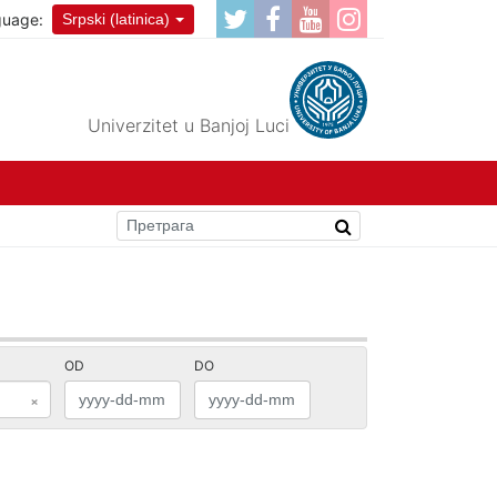
guage:
Srpski (latinica)
Univerzitet u Banjoj Luci
OD
DO
×