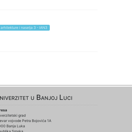
a arhitekture i naselja 3 - IAN3
niverzitet u Banjoj Luci
resa
verzitetski grad
evar vojvode Petra Bojovića 1A
000 Banja Luka
ublika Srpska