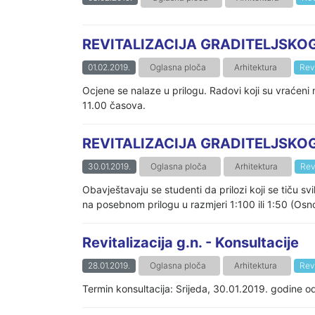
REVITALIZACIJA GRADITELJSKOG 
01.02.2019.
Oglasna ploča
Arhitektura
Revi
Ocjene se nalaze u prilogu. Radovi koji su vraćen
11.00 časova.
REVITALIZACIJA GRADITELJSKOG
30.01.2019.
Oglasna ploča
Arhitektura
Rev
Obavještavaju se studenti da prilozi koji se tiču s
na posebnom prilogu u razmjeri 1:100 ili 1:50 (Osnov
Revitalizacija g.n. - Konsultacije
28.01.2019.
Oglasna ploča
Arhitektura
Revi
Termin konsultacija: Srijeda, 30.01.2019. godine 