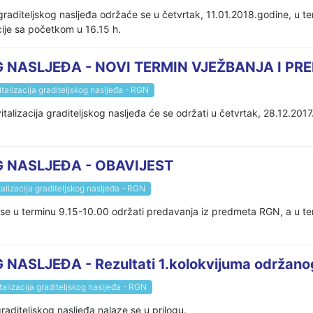
graditeljskog nasljeđa održaće se u četvrtak, 11.01.2018.godine, u 
cije sa početkom u 16.15 h.
 NASLJEĐA - NOVI TERMIN VJEŽBANJA I PR
talizacija graditeljskog nasljeđa - RGN
alizacija graditeljskog nasljeđa će se održati u četvrtak, 28.12.2017
 NASLJEĐA - OBAVIJEST
alizacija graditeljskog nasljeđa - RGN
 se u terminu 9.15-10.00 održati predavanja iz predmeta RGN, a u t
ASLJEĐA - Rezultati 1.kolokvijuma održanog
talizacija graditeljskog nasljeđa - RGN
graditeljskog nasljeđa nalaze se u prilogu.