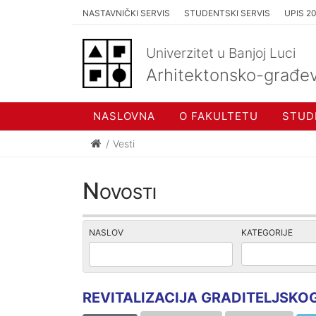
NASTAVNIČKI SERVIS
STUDENTSKI SERVIS
UPIS 2
Univerzitet u Banjoj Luci
Arhitektonsko-građev
NASLOVNA
O FAKULTETU
STUD
Vesti
Novosti
NASLOV
KATEGORIJE
REVITALIZACIJA GRADITELJSKOG