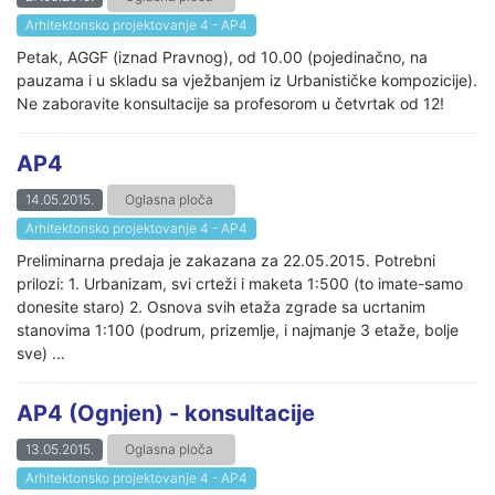
Arhitektonsko projektovanje 4 - AP4
Petak, AGGF (iznad Pravnog), od 10.00 (pojedinačno, na
pauzama i u skladu sa vježbanjem iz Urbanističke kompozicije).
Ne zaboravite konsultacije sa profesorom u četvrtak od 12!
AP4
14.05.2015.
Oglasna ploča
Arhitektonsko projektovanje 4 - AP4
Preliminarna predaja je zakazana za 22.05.2015. Potrebni
prilozi: 1. Urbanizam, svi crteži i maketa 1:500 (to imate-samo
donesite staro) 2. Osnova svih etaža zgrade sa ucrtanim
stanovima 1:100 (podrum, prizemlje, i najmanje 3 etaže, bolje
sve) ...
AP4 (Ognjen) - konsultacije
13.05.2015.
Oglasna ploča
Arhitektonsko projektovanje 4 - AP4