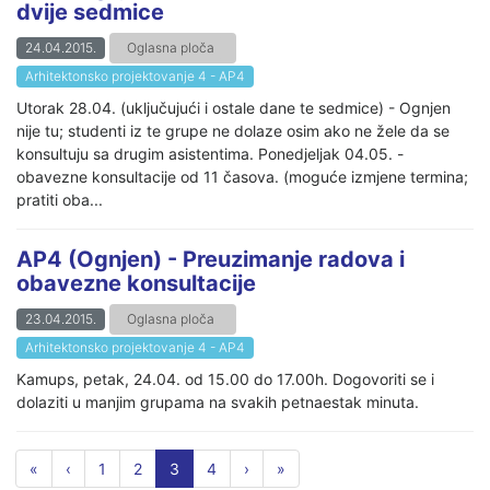
dvije sedmice
24.04.2015.
Oglasna ploča
Arhitektonsko projektovanje 4 - AP4
Utorak 28.04. (uključujući i ostale dane te sedmice) - Ognjen
nije tu; studenti iz te grupe ne dolaze osim ako ne žele da se
konsultuju sa drugim asistentima. Ponedjeljak 04.05. -
obavezne konsultacije od 11 časova. (moguće izmjene termina;
pratiti oba...
AP4 (Ognjen) - Preuzimanje radova i
obavezne konsultacije
23.04.2015.
Oglasna ploča
Arhitektonsko projektovanje 4 - AP4
Kamups, petak, 24.04. od 15.00 do 17.00h. Dogovoriti se i
dolaziti u manjim grupama na svakih petnaestak minuta.
«
‹
1
2
3
4
›
»