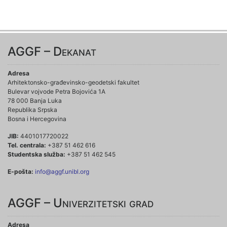
AGGF – Dekanat
Adresa
Arhitektonsko-građevinsko-geodetski fakultet
Bulevar vojvode Petra Bojovića 1A
78 000 Banja Luka
Republika Srpska
Bosna i Hercegovina
JIB:
4401017720022
Tel. centrala:
+387 51 462 616
Studentska služba:
+387 51 462 545
E-pošta:
info@aggf.unibl.org
AGGF – Univerzitetski grad
Adresa