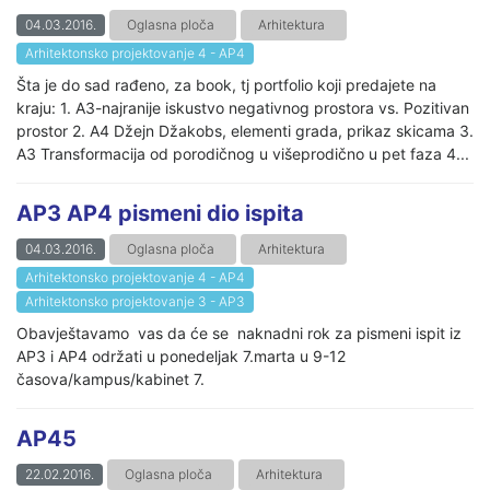
04.03.2016.
Oglasna ploča
Arhitektura
Arhitektonsko projektovanje 4 - AP4
Šta je do sad rađeno, za book, tj portfolio koji predajete na
kraju: 1. A3-najranije iskustvo negativnog prostora vs. Pozitivan
prostor 2. A4 Džejn Džakobs, elementi grada, prikaz skicama 3.
A3 Transformacija od porodičnog u višeprodično u pet faza 4...
AP3 AP4 pismeni dio ispita
04.03.2016.
Oglasna ploča
Arhitektura
Arhitektonsko projektovanje 4 - AP4
Arhitektonsko projektovanje 3 - AP3
Obavještavamo vas da će se naknadni rok za pismeni ispit iz
AP3 i AP4 održati u ponedeljak 7.marta u 9-12
časova/kampus/kabinet 7.
AP45
22.02.2016.
Oglasna ploča
Arhitektura