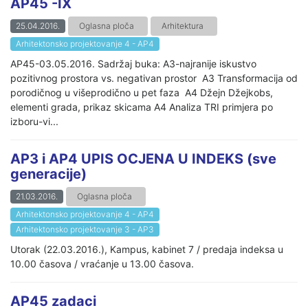
AP45 -IX
25.04.2016.
Oglasna ploča
Arhitektura
Arhitektonsko projektovanje 4 - AP4
AP45-03.05.2016. Sadržaj buka: A3-najranije iskustvo
pozitivnog prostora vs. negativan prostor A3 Transformacija od
porodičnog u višeprodično u pet faza A4 Džejn Džejkobs,
elementi grada, prikaz skicama A4 Analiza TRI primjera po
izboru-vi...
AP3 i AP4 UPIS OCJENA U INDEKS (sve
generacije)
21.03.2016.
Oglasna ploča
Arhitektonsko projektovanje 4 - AP4
Arhitektonsko projektovanje 3 - AP3
Utorak (22.03.2016.), Kampus, kabinet 7 / predaja indeksa u
10.00 časova / vraćanje u 13.00 časova.
AP45 zadaci