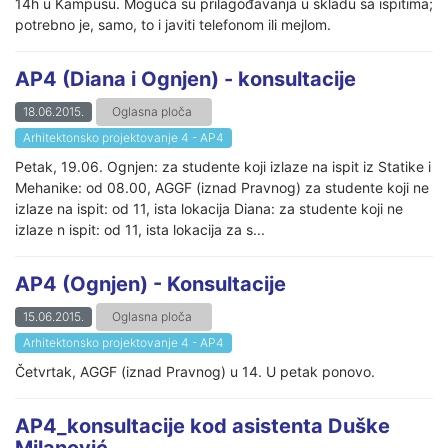
14h u Kampusu. Moguća su prilagođavanja u skladu sa ispitima;
potrebno je, samo, to i javiti telefonom ili mejlom.
AP4 (Diana i Ognjen) - konsultacije
18.06.2015.
Oglasna ploča
Arhitektonsko projektovanje 4 - AP4
Petak, 19.06. Ognjen: za studente koji izlaze na ispit iz Statike i
Mehanike: od 08.00, AGGF (iznad Pravnog) za studente koji ne
izlaze na ispit: od 11, ista lokacija Diana: za studente koji ne
izlaze n ispit: od 11, ista lokacija za s...
AP4 (Ognjen) - Konsultacije
15.06.2015.
Oglasna ploča
Arhitektonsko projektovanje 4 - AP4
Četvrtak, AGGF (iznad Pravnog) u 14. U petak ponovo.
AP4_konsultacije kod asistenta Duške
Milanović