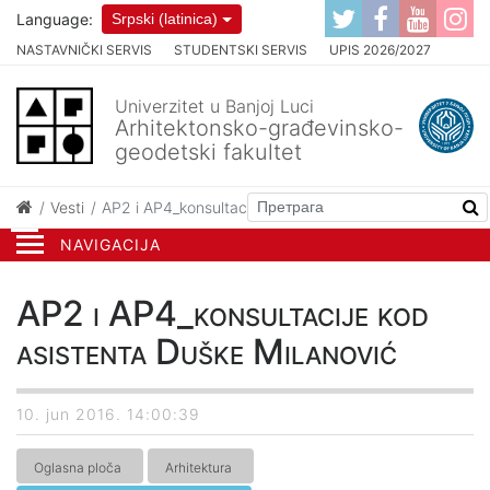
Language:
Srpski (latinica)
NASTAVNIČKI SERVIS
STUDENTSKI SERVIS
UPIS 2026/2027
Univerzitet u Banjoj Luci
Arhitektonsko-građevinsko-
geodetski fakultet
Vesti
AP2 i AP4_konsultacije kod asistenta Duške Milanović
NAVIGACIJA
AP2 i AP4_konsultacije kod
asistenta Duške Milanović
10. jun 2016. 14:00:39
Oglasna ploča
Arhitektura