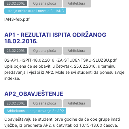
23.02.2016.
Oglasna ploča
Arhitektura
Istorija arhitekture i naselja 3 - IAN3
IAN3-feb.pdf
AP1 - REZULTATI ISPITA ODRŽANOG
18.02.2016.
23.02.2016.
Oglasna ploča
Arhitektura
02-AP1_-ISPIT-18.02.2016.-ZA-STUDENTSKU-SLUZBU.pdf
Upis ocjena će se obaviti u četvrtak, 25.02.2016. u terminu
predavanja i vježbi iz AP2. Mole se svi studenti da ponesu svoje
indekse.
AP2_OBAVJEŠTENJE
23.02.2016.
Oglasna ploča
Arhitektura
Arhitektonsko projektovanje 2 - AP2
Obavještavaju se studenti prve godine da će obe grupe imati
vježbe, iz predmeta AP2, u četvrtak od 10.15-13.00 časova.