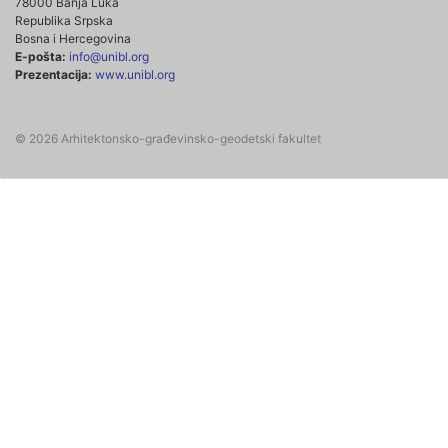
78000 Banja Luka
Republika Srpska
Bosna i Hercegovina
E-pošta:
info@unibl.org
Prezentacija:
www.unibl.org
© 2026 Arhitektonsko-građevinsko-geodetski fakultet