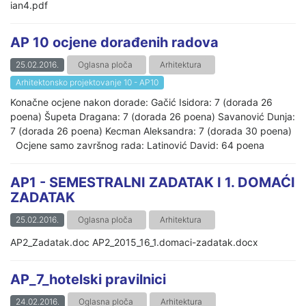
ian4.pdf
AP 10 ocjene dorađenih radova
25.02.2016.
Oglasna ploča
Arhitektura
Arhitektonsko projektovanje 10 - AP10
Konačne ocjene nakon dorade: Gačić Isidora: 7 (dorada 26
poena) Šupeta Dragana: 7 (dorada 26 poena) Savanović Dunja:
7 (dorada 26 poena) Kecman Aleksandra: 7 (dorada 30 poena)
Ocjene samo završnog rada: Latinović David: 64 poena
AP1 - SEMESTRALNI ZADATAK I 1. DOMAĆI
ZADATAK
25.02.2016.
Oglasna ploča
Arhitektura
AP2_Zadatak.doc AP2_2015_16_1.domaci-zadatak.docx
AP_7_hotelski pravilnici
24.02.2016.
Oglasna ploča
Arhitektura