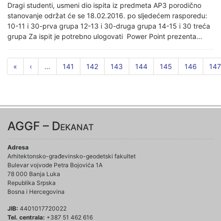
Dragi studenti, usmeni dio ispita iz predmeta AP3 porodično
stanovanje održat će se 18.02.2016. po sljedećem rasporedu:
10-11 i 30-prva grupa 12-13 i 30-druga grupa 14-15 i 30 treća
grupa Za ispit je potrebno ulogovati Power Point prezenta...
«
‹
...
141
142
143
144
145
146
147
AGGF – Dekanat
Adresa
Arhitektonsko-građevinsko-geodetski fakultet
Bulevar vojvode Petra Bojovića 1A
78 000 Banja Luka
Republika Srpska
Bosna i Hercegovina
JIB:
4401017720022
Tel. centrala:
+387 51 462 616