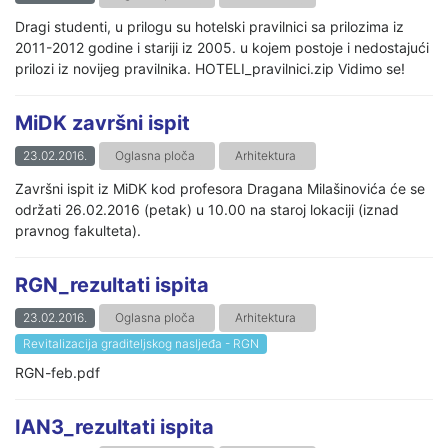
Dragi studenti, u prilogu su hotelski pravilnici sa prilozima iz
2011-2012 godine i stariji iz 2005. u kojem postoje i nedostajući
prilozi iz novijeg pravilnika. HOTELI_pravilnici.zip Vidimo se!
MiDK završni ispit
23.02.2016.
Oglasna ploča
Arhitektura
Završni ispit iz MiDK kod profesora Dragana Milašinovića će se
održati 26.02.2016 (petak) u 10.00 na staroj lokaciji (iznad
pravnog fakulteta).
RGN_rezultati ispita
23.02.2016.
Oglasna ploča
Arhitektura
Revitalizacija graditeljskog nasljeđa - RGN
RGN-feb.pdf
IAN3_rezultati ispita