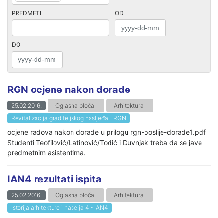
PREDMETI
OD
DO
RGN ocjene nakon dorade
25.02.2016.
Oglasna ploča
Arhitektura
Revitalizacija graditeljskog nasljeđa - RGN
ocjene radova nakon dorade u prilogu rgn-poslije-dorade1.pdf
Studenti Teofilović/Latinović/Todić i Duvnjak treba da se jave
predmetnim asistentima.
IAN4 rezultati ispita
25.02.2016.
Oglasna ploča
Arhitektura
Istorija arhitekture i naselja 4 - IAN4