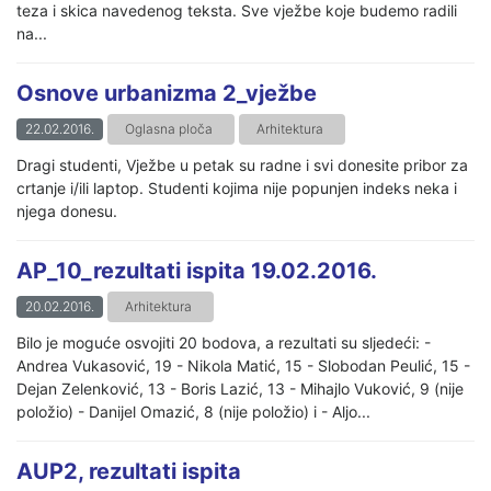
teza i skica navedenog teksta. Sve vježbe koje budemo radili
na...
Osnove urbanizma 2_vježbe
22.02.2016.
Oglasna ploča
Arhitektura
Dragi studenti, Vježbe u petak su radne i svi donesite pribor za
crtanje i/ili laptop. Studenti kojima nije popunjen indeks neka i
njega donesu.
AP_10_rezultati ispita 19.02.2016.
20.02.2016.
Arhitektura
Bilo je moguće osvojiti 20 bodova, a rezultati su sljedeći: -
Andrea Vukasović, 19 - Nikola Matić, 15 - Slobodan Peulić, 15 -
Dejan Zelenković, 13 - Boris Lazić, 13 - Mihajlo Vuković, 9 (nije
položio) - Danijel Omazić, 8 (nije položio) i - Aljo...
AUP2, rezultati ispita