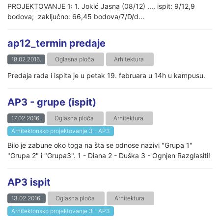
PROJEKTOVANJE 1: 1. Jokić Jasna (08/12) .... ispit: 9/12,9
bodova; zaključno: 66,45 bodova/7/D/d...
ap12_termin predaje
18.02.2016.
Oglasna ploča
Arhitektura
Predaja rada i ispita je u petak 19. februara u 14h u kampusu.
AP3 - grupe (ispit)
17.02.2016.
Oglasna ploča
Arhitektura
Arhitektonsko projektovanje 3 - AP3
Bilo je zabune oko toga na šta se odnose nazivi "Grupa 1"
"Grupa 2" i "Grupa3". 1 - Diana 2 - Duška 3 - Ognjen Razglasiti!
AP3 ispit
13.02.2016.
Oglasna ploča
Arhitektura
Arhitektonsko projektovanje 3 - AP3