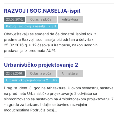
RAZVOJ I SOC.NASELJA-ispit
23.02.2016.
Oglasna ploča
Arhitektura
Razvoj i sociologija naselja - RISN
Obavještavaju se studenti da će dodatni ispitni rok iz
predmeta Razvoj i soc.naselja biti održan u četvrtak,
25.02.2016.g. u 12 časova u Kampusu, nakon uvodnih
predavanja iz predmeta AUP1.
Urbanističko projektovanje 2
22.02.2016.
Oglasna ploča
Arhitektura
Urbanističko projektovanje 2 - UP2
Dragi studenti 3. godine Arhitekture, U ovom semestru, nastava
na predmetu Urbanističko projektovanje 2 odvijaće se
sinhronizovano sa nastavom na Arhitektonskom projektovanju 7
- zgrade za turizam. I dalje se bavimo razvojnim
mogućnostima Područja posj...