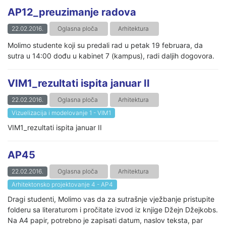
AP12_preuzimanje radova
22.02.2016.
Oglasna ploča
Arhitektura
Molimo studente koji su predali rad u petak 19 februara, da
sutra u 14:00 dođu u kabinet 7 (kampus), radi daljih dogovora.
VIM1_rezultati ispita januar II
22.02.2016.
Oglasna ploča
Arhitektura
Vizuelizacija i modelovanje 1 - VIM1
VIM1_rezultati ispita januar II
AP45
22.02.2016.
Oglasna ploča
Arhitektura
Arhitektonsko projektovanje 4 - AP4
Dragi studenti, Molimo vas da za sutrašnje vježbanje pristupite
folderu sa literaturom i pročitate izvod iz knjige Džejn Džejkobs.
Na A4 papir, potrebno je zapisati datum, naslov teksta, par