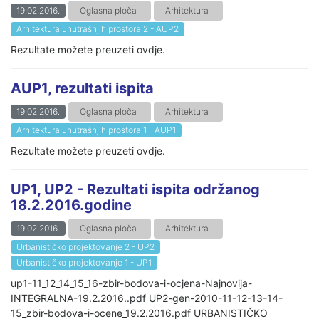
19.02.2016.
Oglasna ploča
Arhitektura
Arhitektura unutrašnjih prostora 2 - AUP2
Rezultate možete preuzeti ovdje.
AUP1, rezultati ispita
19.02.2016.
Oglasna ploča
Arhitektura
Arhitektura unutrašnjih prostora 1 - AUP1
Rezultate možete preuzeti ovdje.
UP1, UP2 - Rezultati ispita održanog
18.2.2016.godine
19.02.2016.
Oglasna ploča
Arhitektura
Urbanističko projektovanje 2 - UP2
Urbanističko projektovanje 1 - UP1
up1-11_12_14_15_16-zbir-bodova-i-ocjena-Najnovija-
INTEGRALNA-19.2.2016..pdf UP2-gen-2010-11-12-13-14-
15_zbir-bodova-i-ocene_19.2.2016.pdf URBANISTIČKO