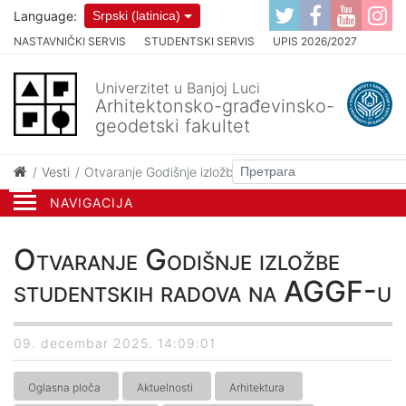
Language:
Srpski (latinica)
NASTAVNIČKI SERVIS
STUDENTSKI SERVIS
UPIS 2026/2027
Univerzitet u Banjoj Luci
Arhitektonsko-građevinsko-
geodetski fakultet
Vesti
Otvaranje Godišnje izložbe studentskih radova na AG
NAVIGACIJA
Otvaranje Godišnje izložbe
studentskih radova na AGGF-u
09. decembar 2025. 14:09:01
Oglasna ploča
Aktuelnosti
Arhitektura