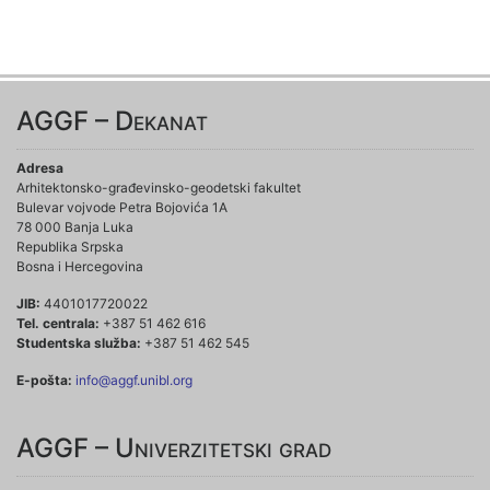
AGGF – Dekanat
Adresa
Arhitektonsko-građevinsko-geodetski fakultet
Bulevar vojvode Petra Bojovića 1A
78 000 Banja Luka
Republika Srpska
Bosna i Hercegovina
JIB:
4401017720022
Tel. centrala:
+387 51 462 616
Studentska služba:
+387 51 462 545
E-pošta:
info@aggf.unibl.org
AGGF – Univerzitetski grad