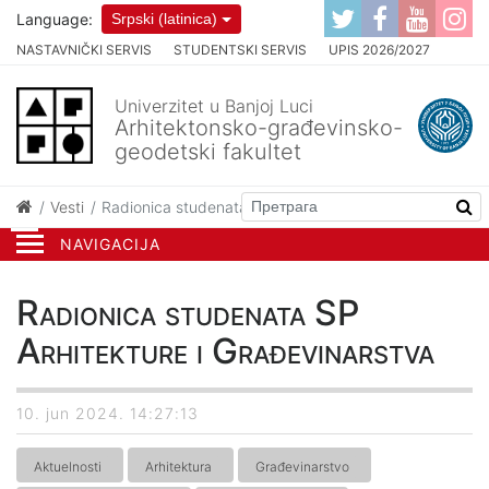
Language:
Srpski (latinica)
NASTAVNIČKI SERVIS
STUDENTSKI SERVIS
UPIS 2026/2027
Univerzitet u Banjoj Luci
Arhitektonsko-građevinsko-
geodetski fakultet
Vesti
Radionica studenata SP Arhitekture i Građevinarstva
NAVIGACIJA
Radionica studenata SP
Arhitekture i Građevinarstva
10. jun 2024. 14:27:13
Aktuelnosti
Arhitektura
Građevinarstvo