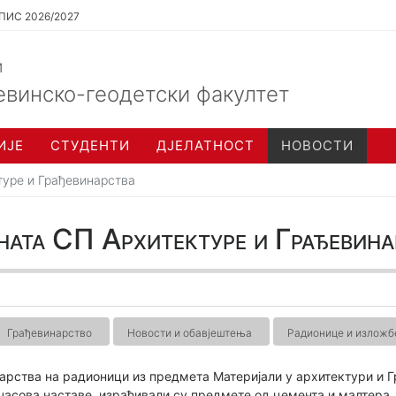
ПИС 2026/2027
и
евинско-геодетски факултет
ИЈЕ
СТУДЕНТИ
ДЈЕЛАТНОСТ
НОВОСТИ
туре и Грађевинарства
ната СП Архитектуре и Грађевина
Грађевинарство
Новости и обавјештења
Радионице и изложб
арства на радионици из предмета Материјали у архитектури и Г
часова наставе, израђивали су предмете од цемента и малтера. 