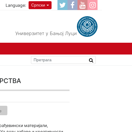
Language:
Српски
Универзитет у Бањој Луци
рства
е
рађевински материјали,
Уз дозу забаве и креативности