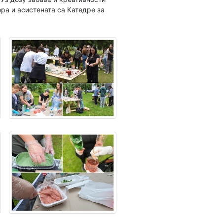
ра и асистената са Катедре за