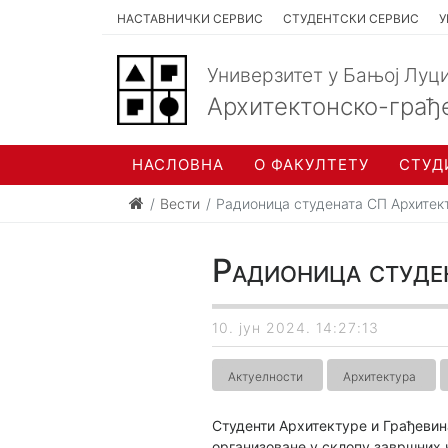
НАСТАВНИЧКИ СЕРВИС
СТУДЕНТСКИ СЕРВИС
У
Универзитет у Бањој Луц
Архитектонско-грађ
НАСЛОВНА
О ФАКУЛТЕТУ
СТУД
Вести
Радионица студената СП Архитек
Радионица студе
10. јун 2024. 14:27:13
Актуелности
Архитектура
Студенти Архитектуре и Грађевин
организоване у склопу завршних 