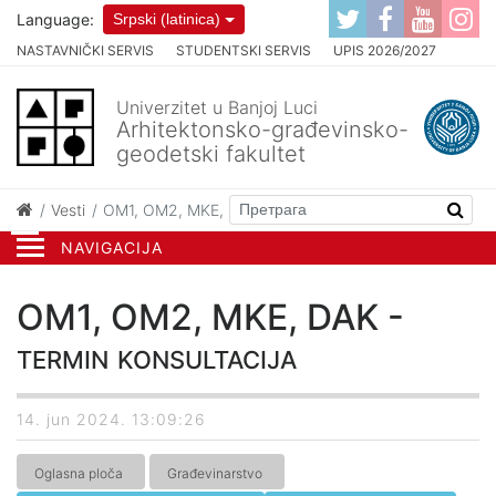
Language:
Srpski (latinica)
NASTAVNIČKI SERVIS
STUDENTSKI SERVIS
UPIS 2026/2027
Univerzitet u Banjoj Luci
Arhitektonsko-građevinsko-
geodetski fakultet
Vesti
OM1, OM2, MKE, DAK - termin konsultacija
NAVIGACIJA
OM1, OM2, MKE, DAK -
termin konsultacija
14. jun 2024. 13:09:26
Oglasna ploča
Građevinarstvo