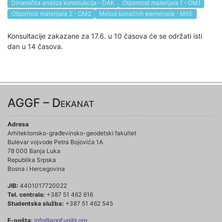
Dinamička analiza konstrukcija - DAK
Otpornost materijala 1 - OM1
Otpornost materijala 2 - OM2
Metod konačnih elemenata - MKE
Konsultacije zakazane za 17.6. u 10 časova će se održati isti
dan u 14 časova.
AGGF – Dekanat
Adresa
Arhitektonsko-građevinsko-geodetski fakultet
Bulevar vojvode Petra Bojovića 1A
78 000 Banja Luka
Republika Srpska
Bosna i Hercegovina
JIB:
4401017720022
Tel. centrala:
+387 51 462 616
Studentska služba:
+387 51 462 545
E-pošta:
info@aggf.unibl.org