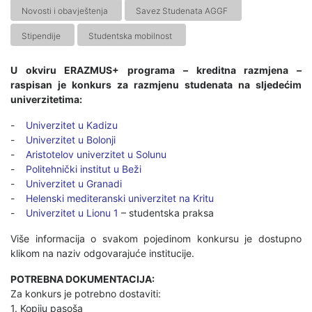
Novosti i obavještenja
Savez Studenata AGGF
Stipendije
Studentska mobilnost
U okviru ERAZMUS+ programa – kreditna razmjena –
raspisan je konkurs za razmjenu studenata na sljedećim
univerzitetima:
-
Univerzitet u Kadizu
-
Univerzitet u Bolonji
-
Aristotelov univerzitet u Solunu
-
Politehnički institut u Beži
-
Univerzitet u Granadi
-
Helenski mediteranski univerzitet na Kritu
-
Univerzitet u Lionu 1
– studentska praksa
Više informacija o svakom pojedinom konkursu je dostupno
klikom na naziv odgovarajuće institucije.
POTREBNA DOKUMENTACIJA:
Za konkurs je potrebno dostaviti:
1. Kopiju pasoša