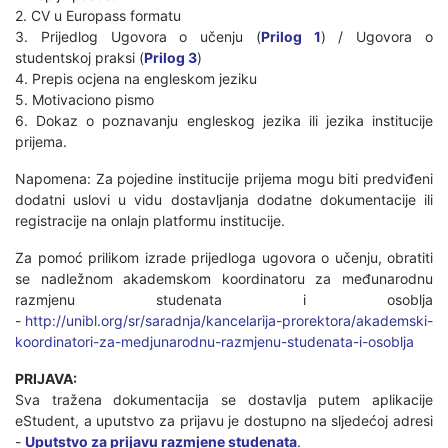
2. CV u Europass formatu
3. Prijedlog Ugovora o učenju (
Prilog 1
) / Ugovora o
studentskoj praksi (
Prilog 3
)
4. Prepis ocjena na engleskom jeziku
5. Motivaciono pismo
6. Dokaz o poznavanju engleskog jezika ili jezika institucije
prijema.
Napomena: Za pojedine institucije prijema mogu biti predviđeni
dodatni uslovi u vidu dostavljanja dodatne dokumentacije ili
registracije na onlajn platformu institucije.
Za pomoć prilikom izrade prijedloga ugovora o učenju, obratiti
se nadležnom akademskom koordinatoru za međunarodnu
razmjenu studenata i osoblja
-
http://unibl.org/sr/saradnja/kancelarija-prorektora/akademski-
koordinatori-za-medjunarodnu-razmjenu-studenata-i-osoblja
PRIJAVA:
Sva tražena dokumentacija se dostavlja putem aplikacije
eStudent, a uputstvo za prijavu je dostupno na sljedećoj adresi
-
Uputstvo za prijavu razmjene studenata
.