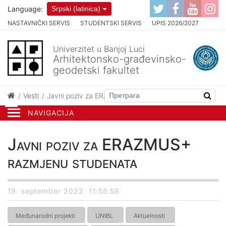
Language:
Srpski (latinica)
NASTAVNIČKI SERVIS
STUDENTSKI SERVIS
UPIS 2026/2027
Univerzitet u Banjoj Luci
Arhitektonsko-građevinsko-
geodetski fakultet
Vesti
Javni poziv za ERAZMUS+ razmjenu studenata
NAVIGACIJA
Javni poziv za ERAZMUS+
razmjenu studenata
19. septembar 2022. 11:55:58
Međunarodni projekti
UNIBL
Aktuelnosti