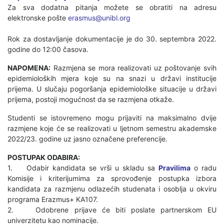
Za sva dodatna pitanja možete se obratiti na adresu
elektronske pošte
erasmus@unibl.org
Rok za dostavljanje dokumentacije je do 30. septembra 2022.
godine do 12:00 časova.
NAPOMENA:
Razmjena se mora realizovati uz poštovanje svih
epidemioloških mjera koje su na snazi u državi institucije
prijema. U slučaju pogoršanja epidemiološke situacije u državi
prijema, postoji mogućnost da se razmjena otkaže.
Studenti se istovremeno mogu prijaviti na maksimalno dvije
razmjene koje će se realizovati u ljetnom semestru akademske
2022/23. godine uz jasno označene preferencije.
POSTUPAK ODABIRA:
1. Odabir kandidata se vrši u skladu sa
Pravilima
o radu
Komisije i kriterijumima za sprovođenje postupka izbora
kandidata za razmjenu odlazećih studenata i osoblja u okviru
programa Erazmus+ KA107.
2. Odobrene prijave će biti poslate partnerskom EU
univerzitetu kao nominacije.