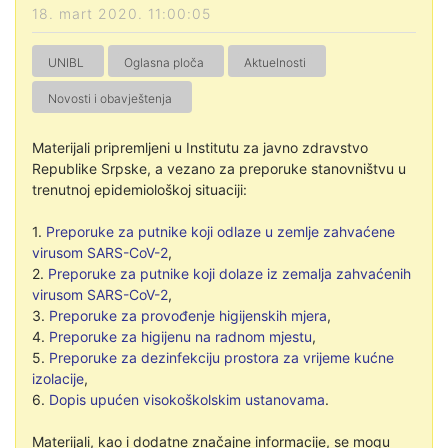
18. mart 2020. 11:00:05
UNIBL
Oglasna ploča
Aktuelnosti
Novosti i obavještenja
Materijali pripremljeni u Institutu za javno zdravstvo
Republike Srpske, a vezano za preporuke stanovništvu u
trenutnoj epidemiološkoj situaciji:
1.
Preporuke za putnike koji odlaze u zemlje zahvaćene
virusom SARS-CoV-2
,
2.
Preporuke za putnike koji dolaze iz zemalja zahvaćenih
virusom SARS-CoV-2
,
3.
Preporuke za provođenje higijenskih mjera
,
4.
Preporuke za higijenu na radnom mjestu
,
5.
Preporuke za dezinfekciju prostora za vrijeme kućne
izolacije
,
6.
Dopis upućen visokoškolskim ustanovama
.
Materijali, kao i dodatne značajne informacije, se mogu