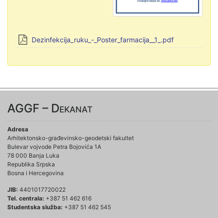
Dezinfekcija_ruku_-_Poster_farmacija__1_.pdf
AGGF – Dekanat
Adresa
Arhitektonsko-građevinsko-geodetski fakultet
Bulevar vojvode Petra Bojovića 1A
78 000 Banja Luka
Republika Srpska
Bosna i Hercegovina
JIB:
4401017720022
Tel. centrala:
+387 51 462 616
Studentska služba:
+387 51 462 545