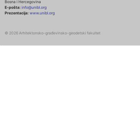
Bosna i Hercegovina
E-pošta:
info@unibl.org
Prezentacija:
www.unibl.org
© 2026 Arhitektonsko-građevinsko-geodetski fakultet