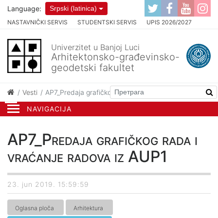
Language:
Srpski (latinica)
NASTAVNIČKI SERVIS
STUDENTSKI SERVIS
UPIS 2026/2027
Univerzitet u Banjoj Luci
Arhitektonsko-građevinsko-
geodetski fakultet
Vesti
AP7_Predaja grafičkog rada i vraćanje radova iz AUP1
NAVIGACIJA
AP7_Predaja grafičkog rada i
vraćanje radova iz AUP1
23. jun 2019. 15:59:59
Oglasna ploča
Arhitektura