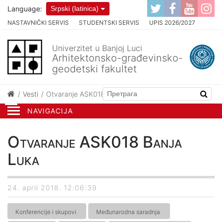
Language:
Srpski (latinica)
NASTAVNIČKI SERVIS
STUDENTSKI SERVIS
UPIS 2026/2027
Univerzitet u Banjoj Luci
Arhitektonsko-građevinsko-
geodetski fakultet
Vesti
Otvaranje ASK018 Banja Luka
NAVIGACIJA
Otvaranje ASK018 Banja
Luka
24. april 2018. 12:06:39
Konferencije i skupovi
Međunarodna saradnja