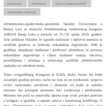
Aktuelnosti
Arhitektura
Savez Studenata AGGF
Studentska mobilnost
Arhitektonsko-građevinsko-geodetski fakultet Univerziteta u
Banjoj Luci je domaćin Arhitektonskog studentskog kongresa
ASK018 Banja Luka u periodu od 25.-29. aprila 2018. godine.
Tom prilikom Fakultet će ugostiti studenate i njihovie mentora iz
različitih gradova sa teritorije nekadašnje Jugoslavije. ASK je
godišnje okupljanje studenata i profesora arhitekture sa prostora
nekadašnje Jugoslavije s ciljem razmjene znanja, iskustva,
promišljanja i pristupa u rješavanju različitih arhitektonskih
zadataka na određenu temu.
Tema ovogodišnjeg Kongresa je IGRA. Kako bismo što bolje
razumjeli gradski prostor, način na koji se on (ne)koristi, njegovu
svrhu, nedostatke, prednosti i elemente od kojih je sadržan
moramo mu pristupiti spontano, bez osuđivanja i predrasuda.
Moramo mu prići sa stanovišta djeteta koje svaki prostor pretvara
u poligon, u igralište, u mjesto zabave i kreativnog korišćenja. U
igru. Metodologija igre je vrsta mehanizma koji nam daje