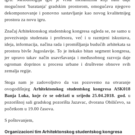
mogućnost 'baratanja' gradskim prostorom, omogućava njegovo
dekomponovanje i ponovno sastavljanje kao novog kvalitetnijeg
prostora za novu igru.
Značaj Arhitektonskog studentskog kongresa ogleda se, ne samo u
povezivanju studenata i profesora, već i u razmjeni iskustava,
ideja, informacija, načina rada i promišljanja budućih arhitekata sa
prostora bivše Jugoslavije. To je itekako bitan segment kongresa,
jer upravo takav način usavršavanja i međusobnog razvoja daje
ogroman doprinos u procesu urbane i društvene obnove svih
zemalja regije.
Stoga nam je zadovoljstvo da vas pozovemo na otvaranje
ovogodišnjeg
Arhitektonskog studentskog kongresa ASK018
Banja Luka, koje će se održati u srijedu 25.04.2018. god.
u
pozorišnoj sali gradskog pozorišta Jazavac, dvorana Obilićevo, sa
početkom u 19.00 časova.
S poštovanjem,
Organizacioni tim Arhitektonskog studentskog kongresa