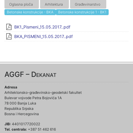
Oglasna ploča
Arhitektura
Građevinarstvo
Betonske konstrukcije - BKA
Betonske konstrukcije 1 - BK1
BK1_Pismeni_15.05.2017..pdf
BKA_PISMENI_15.05.2017..pdf
AGGF – Dekanat
Adresa
Arhitektonsko-građevinsko-geodetski fakultet
Bulevar vojvode Petra Bojovića 1A
78 000 Banja Luka
Republika Srpska
Bosna i Hercegovina
JIB:
4401017720022
Tel. centrala:
+387 51 462 616