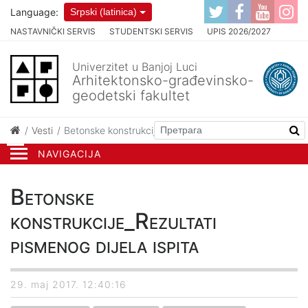
Language:
Srpski (latinica)
NASTAVNIČKI SERVIS
STUDENTSKI SERVIS
UPIS 2026/2027
Univerzitet u Banjoj Luci
Arhitektonsko-građevinsko-
geodetski fakultet
Vesti
Betonske konstrukcije_Rezultati pismenog dijela ispita
NAVIGACIJA
Betonske
konstrukcije_Rezultati
pismenog dijela ispita
29. maj 2017. 12:40:16