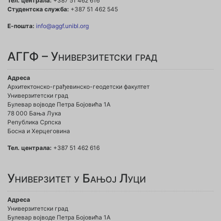
Тел. централа:
+387 51 462 616
Студентска служба:
+387 51 462 545
Е-пошта:
info@aggf.unibl.org
АГГФ – Универзитетски град
Адреса
Архитектонско-грађевинско-геодетски факултет
Универзитетски град
Булевар војводе Петра Бојовића 1A
78 000 Бања Лука
Република Српска
Босна и Херцеговина
Тел. централа:
+387 51 462 616
Универзитет у Бањој Луци
Адреса
Универзитетски град
Булевар војводе Петра Бојовића 1А