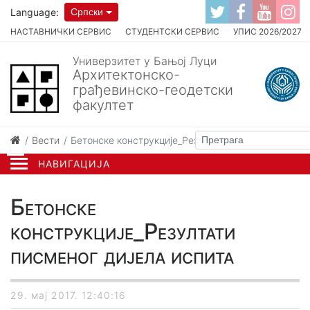
Language:
Српски
НАСТАВНИЧКИ СЕРВИС
СТУДЕНТСКИ СЕРВИС
УПИС 2026/2027
Универзитет у Бањој Луци
Архитектонско-
грађевинско-геодетски
факултет
Вести
Бетонске конструкције_Резултати писменог дијела
НАВИГАЦИЈА
Бетонске
конструкције_Резултати
писменог дијела испита
29. мај 2017. 12:40:16