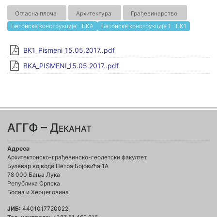
Огласна плоча
Архитектура
Грађевинарство
Бетонске конструкције - БКА
Бетонске конструкције 1 - БК1
BK1_Pismeni_15.05.2017..pdf
BKA_PISMENI_15.05.2017..pdf
АГГФ – Деканат
Адреса
Архитектонско-грађевинско-геодетски факултет
Булевар војводе Петра Бојовића 1A
78 000 Бања Лука
Република Српска
Босна и Херцеговина
ЈИБ:
4401017720022