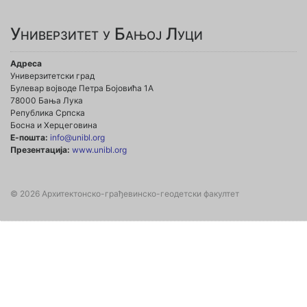
Универзитет у Бањој Луци
Адреса
Универзитетски град
Булевар војводе Петра Бојовића 1А
78000 Бања Лука
Република Српска
Босна и Херцеговина
Е-пошта:
info@unibl.org
Презентација:
www.unibl.org
© 2026 Архитектонско-грађевинско-геодетски факултет