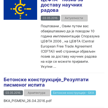
доставу научних
радова
03.05.2016.
Актуелности
Поштовани , Овим путем вас
обавјештавамо да је поводом 10
година имплементације Споразума
ЦЕФТА 2006 , на ЦЕФТА (Central
European Free Trade Agreement
(CEFTA)) wеб страници објављен
позив за доставу научних радова
на који се можете пријавити.
Укупни ...
Бетонске конструкције_Резултати
писменог испита
03.05.2016.
Архитектура
Бетонске конструкције - БКА
BKA_PISMENI_26.04.2016.pdf