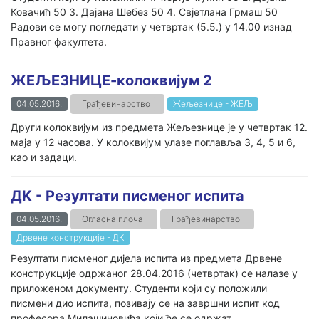
Ковачић 50 3. Дајана Шебез 50 4. Свјетлана Грмаш 50
Радови се могу погледати у четвртак (5.5.) у 14.00 изнад
Правног факултета.
ЖЕЉЕЗНИЦЕ-колоквијум 2
04.05.2016.
Грађевинарство
Жељезнице - ЖЕЉ
Други колоквијум из предмета Жељезнице је у четвртак 12.
маја у 12 часова. У колоквијум улазе поглавља 3, 4, 5 и 6,
као и задаци.
ДK - Резултати писменог испита
04.05.2016.
Огласна плоча
Грађевинарство
Дрвене конструкције - ДК
Резултати писменог дијела испита из предмета Дрвене
конструкције одржаног 28.04.2016 (четвртак) се налазе у
приложеном документу. Студенти који су положили
писмени дио испита, позивају се на завршни испит код
професора Милашиновића који ће се одржат...