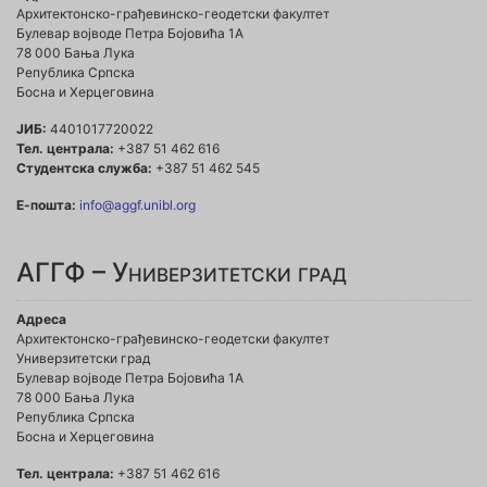
Архитектонско-грађевинско-геодетски факултет
Булевар војводе Петра Бојовића 1A
78 000 Бања Лука
Република Српска
Босна и Херцеговина
ЈИБ:
4401017720022
Тел. централа:
+387 51 462 616
Студентска служба:
+387 51 462 545
Е-пошта:
info@aggf.unibl.org
АГГФ – Универзитетски град
Адреса
Архитектонско-грађевинско-геодетски факултет
Универзитетски град
Булевар војводе Петра Бојовића 1A
78 000 Бања Лука
Република Српска
Босна и Херцеговина
Тел. централа:
+387 51 462 616