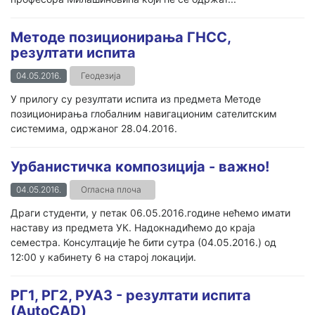
Методе позиционирања ГНСС,
резултати испита
04.05.2016.
Геодезија
У прилогу су резултати испита из предмета Методе
позиционирања глобалним навигационим сателитским
системима, одржаног 28.04.2016.
Урбанистичка композиција - важно!
04.05.2016.
Огласна плоча
Драги студенти, у петак 06.05.2016.године нећемо имати
наставу из предмета УК. Надокнадићемо до краја
семестра. Консултације ће бити сутра (04.05.2016.) од
12:00 у кабинету 6 на старој локацији.
РГ1, РГ2, РУА3 - резултати испита
(AutoCAD)