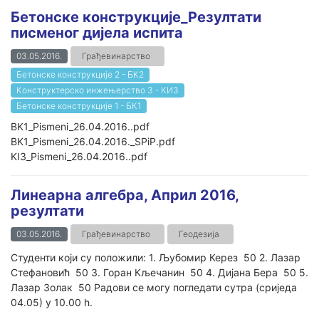
Бетонске конструкције_Резултати
писменог дијела испита
03.05.2016.
Грађевинарство
Бетонске конструкције 2 - БК2
Конструктерско инжењерство 3 - КИ3
Бетонске конструкције 1 - БК1
BK1_Pismeni_26.04.2016..pdf
BK1_Pismeni_26.04.2016._SPiP.pdf
KI3_Pismeni_26.04.2016..pdf
Линеарна алгебра, Април 2016,
резултати
03.05.2016.
Грађевинарство
Геодезија
Студенти који су положили: 1. Љубомир Керез 50 2. Лазар
Стефановић 50 3. Горан Кљечанин 50 4. Дијана Бера 50 5.
Лазар Золак 50 Радови се могу погледати сутра (сриједа
04.05) у 10.00 h.