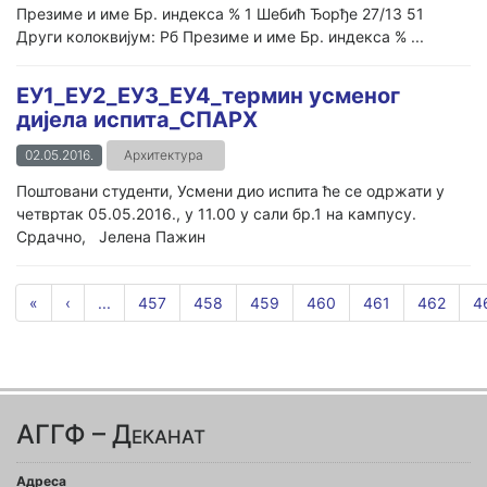
Презиме и име Бр. индекса % 1 Шебић Ђорђе 27/13 51
Други колоквијум: Рб Презиме и име Бр. индекса % ...
ЕУ1_ЕУ2_ЕУ3_ЕУ4_термин усменог
дијела испита_СПАРХ
02.05.2016.
Архитектура
Поштовани студенти, Усмени дио испита ће се одржати у
четвртак 05.05.2016., у 11.00 у сали бр.1 на кампусу.
Срдачно, Јелена Пажин
«
‹
...
457
458
459
460
461
462
4
АГГФ – Деканат
Адреса