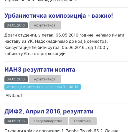
Урбанистичка композиција - важно!
04.05.2016.
Архитектура
Драги студенти, у петак, 06.05.2016.године, нећемо имати
наставу из УК. Надокнадићемо до краја семестра.
Консултације ће бити сутра, 05.06.2016., од 12:00 у
кабинету 6 на старој локацији.
ИАН3 резултати испита
04.05.2016.
Архитектура
Историја архитектуре и насеља 3 - ИАН3
IAN3.pdf
ДИФ2, Април 2016, резултати
04.05.2016.
Грађевинарство
Геодезија
Студенти који су положили: 1. Ђорђе Ђукић 65 2. Дајана