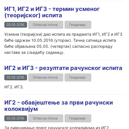
ИГ1, ИГ2 и ИГ3 - термин усменог
(теоријског) испита
02.05.2016.
Огласна плоча
Геодезија
Усмени (теоријски) дио испита из предмета ИГ1, ИГ2 и ИГ3
биће одржан 10.05.2016 (уторак). Тачна сатница испита
биће објављена 05.05. (четвртак) сагласно распореду
наставе за сљедећу седмицу.
ИГ2 и ИГ3 - резултати рачунског испита
02.05.2016.
Огласна плоча
Геодезија
ИГ2. ИГ3.
ИГ2 - обавјештење за први рачунски
колоквијум
02.05.2016.
Огласна плоча
Геодезија
За ријешавање првог рачунског колоквијума из ИГ2,