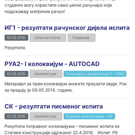
студенти могу користити само џепне рачунаре који
подржавају матрични рачун!
ИГ1 - резултати рачунског дијела испита
02.05.2016.
Огласна плоча
Геодезија
Резултати.
РУА2- I колоквијум - AUTOCAD
02.05.2016.
Архитектура
Рачунари у архитектури 2 - РУА2
Материјал за први колоквијум можете преузети овдје. Рок
за предају је 09.05.2016. године.
СК - резултати писменог испита
02.05.2016.
Архитектура
Статика конструкција - СК
Резултати поправног колоквијума – писменог испита из
Статике конструкција одржаног 22.4.2016. Испит: Рб