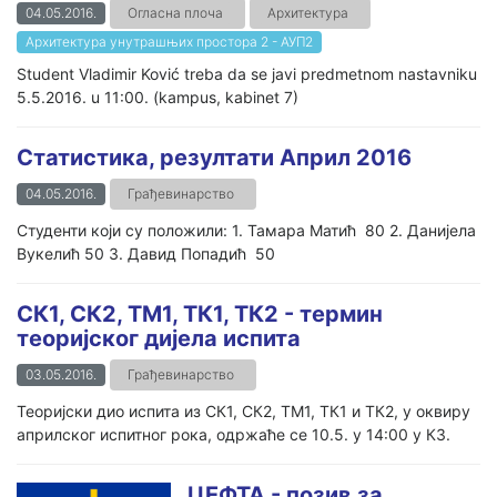
04.05.2016.
Огласна плоча
Архитектура
Архитектура унутрашњих простора 2 - АУП2
Student Vladimir Ković treba da se javi predmetnom nastavniku
5.5.2016. u 11:00. (kampus, kabinet 7)
Статистика, резултати Април 2016
04.05.2016.
Грађевинарство
Студенти који су положили: 1. Тамара Матић 80 2. Данијела
Вукелић 50 3. Давид Попадић 50
СК1, СК2, ТМ1, ТК1, ТК2 - термин
теоријског дијела испита
03.05.2016.
Грађевинарство
Теоријски дио испита из СК1, СК2, ТМ1, ТК1 и ТК2, у оквиру
априлског испитног рока, одржаће се 10.5. у 14:00 у К3.
ЦЕФТА - позив за