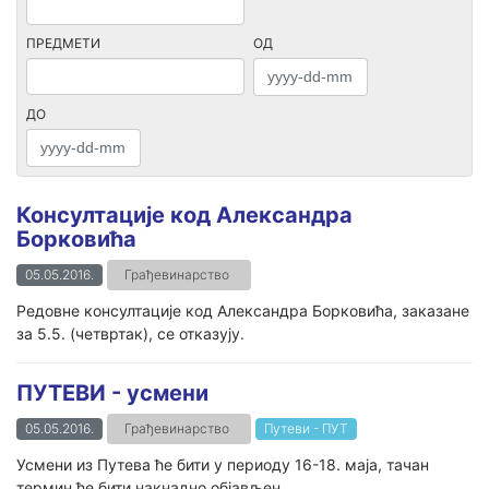
ПРЕДМЕТИ
ОД
ДО
Консултације код Александра
Борковића
05.05.2016.
Грађевинарство
Редовне консултације код Александра Борковића, заказане
за 5.5. (четвртак), се отказују.
ПУТЕВИ - усмени
05.05.2016.
Грађевинарство
Путеви - ПУТ
Усмени из Путева ће бити у периоду 16-18. маја, тачан
термин ће бити накнадно објављен.