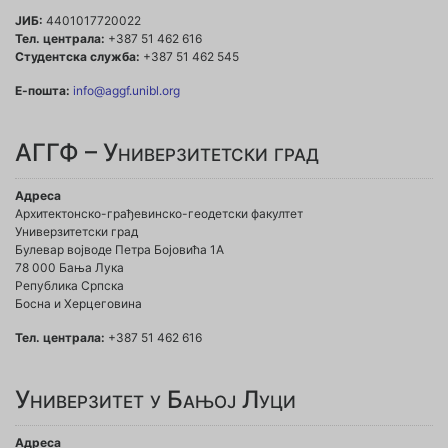
ЈИБ:
4401017720022
Тел. централа:
+387 51 462 616
Студентска служба:
+387 51 462 545
Е-пошта:
info@aggf.unibl.org
АГГФ – Универзитетски град
Адреса
Архитектонско-грађевинско-геодетски факултет
Универзитетски град
Булевар војводе Петра Бојовића 1A
78 000 Бања Лука
Република Српска
Босна и Херцеговина
Тел. централа:
+387 51 462 616
Универзитет у Бањој Луци
Адреса