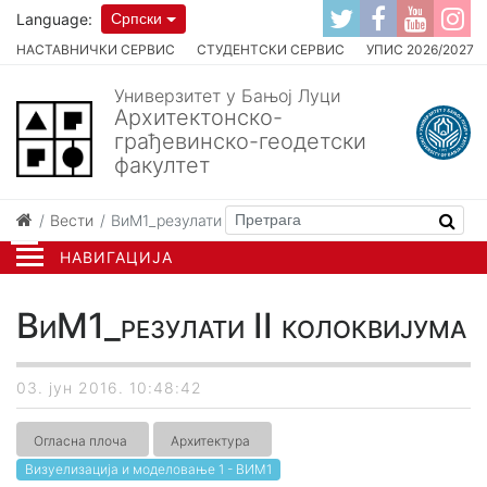
Language:
Српски
НАСТАВНИЧКИ СЕРВИС
СТУДЕНТСКИ СЕРВИС
УПИС 2026/2027
Универзитет у Бањој Луци
Архитектонско-
грађевинско-геодетски
факултет
Вести
ВиМ1_резулати II колоквијумa
НАВИГАЦИЈА
ВиМ1_резулати II колоквијумa
03. јун 2016. 10:48:42
Огласна плоча
Архитектура
Визуелизација и моделовање 1 - ВИМ1