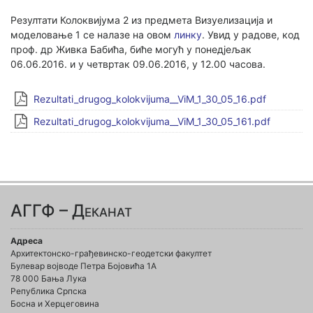
Резултати Колоквијума 2 из предмета Визуелизација и
моделовање 1 се налазе на овом
линку
. Увид у радове, код
проф. др Живка Бабића, биће могућ у понедјељак
06.06.2016. и у четвртак 09.06.2016, у 12.00 часова.
Rezultati_drugog_kolokvijuma__ViM_1_30_05_16.pdf
Rezultati_drugog_kolokvijuma__ViM_1_30_05_161.pdf
АГГФ – Деканат
Адреса
Архитектонско-грађевинско-геодетски факултет
Булевар војводе Петра Бојовића 1A
78 000 Бања Лука
Република Српска
Босна и Херцеговина