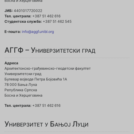
Босна и Херцеговина
ЈИБ:
4401017720022
Тел. централа:
+387 51 462 616
Студентска служба:
+387 51 462 545
Е-пошта:
info@aggf.unibl.org
АГГФ – Универзитетски град
Адреса
Архитектонско-грађевинско-геодетски факултет
Универзитетски град
Булевар војводе Петра Бојовића 1A
78 000 Бања Лука
Република Српска
Босна и Херцеговина
Тел. централа:
+387 51 462 616
Универзитет у Бањој Луци