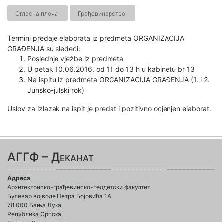
Огласна плоча
Грађевинарство
Termini predaje elaborata iz predmeta ORGANIZACIJA
GRAĐENJA su sledeći:
Poslednje vježbe iz predmeta
U petak 10.06.2016. od 11 do 13 h u kabinetu br 13
Na ispitu iz predmeta ORGANIZACIJA GRAĐENJA (1. i 2.
Junsko-julski rok)
Uslov za izlazak na ispit je predat i pozitivno ocjenjen elaborat.
АГГФ – Деканат
Адреса
Архитектонско-грађевинско-геодетски факултет
Булевар војводе Петра Бојовића 1A
78 000 Бања Лука
Република Српска