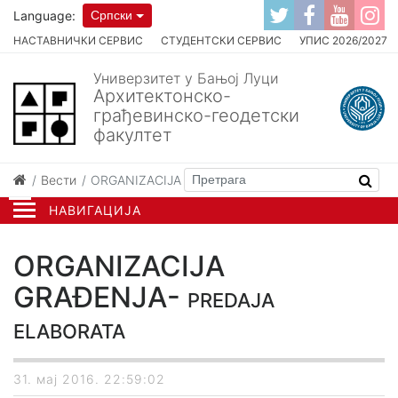
Language:
Српски
НАСТАВНИЧКИ СЕРВИС
СТУДЕНТСКИ СЕРВИС
УПИС 2026/2027
Универзитет у Бањој Луци
Архитектонско-
грађевинско-геодетски
факултет
Вести
ORGANIZACIJA GRAĐENJA- predaja elaborata
НАВИГАЦИЈА
ORGANIZACIJA
GRAĐENJA- predaja
elaborata
31. мај 2016. 22:59:02