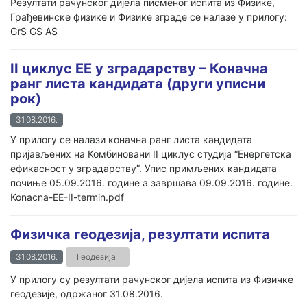
Резултати рачунског дијела писменог испита из Физике,
Грађевинске физике и Физике зграде се налазе у прилогу:
GrS GS АS
II циклус ЕЕ у зградарству – Коначна
ранг листа кандидата (други уписни
рок)
31.08.2016.
У прилогу се налази коначна ранг листа кандидата
пријављених на Комбиновани II циклус студија “Енергетска
ефикасност у зградарству”. Упис примљених кандидата
почиње 05.09.2016. године а завршава 09.09.2016. године.
Konacna-EE-II-termin.pdf
Физичка геодезија, резултати испита
31.08.2016.
Геодезија
У прилогу су резултати рачунског дијела испита из Физичке
геодезије, одржаног 31.08.2016.