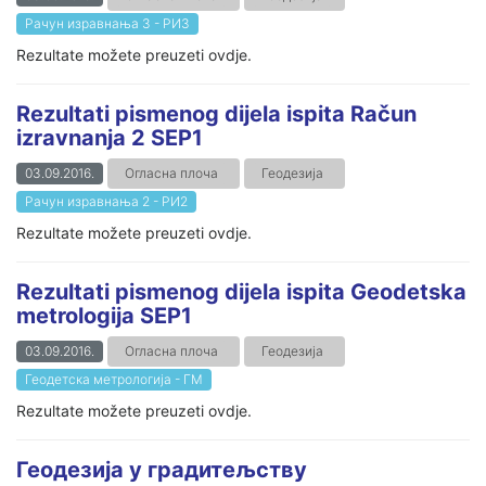
Рачун изравнања 3 - РИ3
Rezultate možete preuzeti ovdje.
Rezultati pismenog dijela ispita Račun
izravnanja 2 SEP1
03.09.2016.
Огласна плоча
Геодезија
Рачун изравнања 2 - РИ2
Rezultate možete preuzeti ovdje.
Rezultati pismenog dijela ispita Geodetska
metrologija SEP1
03.09.2016.
Огласна плоча
Геодезија
Геодетска метрологија - ГМ
Rezultate možete preuzeti ovdje.
Геодезија у градитељству