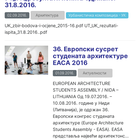
31.8.2016.
02.09.2016.
Архитектура
Урбанистичка композиција - УК
UK_zbir-bodova-i-ocjene_2015-16.pdf UT_UK_rezultati-
ispita_31.8.2016..pdf
36. Европски сусрет
студената архитектуре
ЕАСА 2016
01.09.2016.
Актуелности
EUROPEAN ARCHITECTURE
STUDENTS ASSEMBLY / NIDA –
LITHUANIA Од 19.07.2016. –
10.08.2016. године у Ниди
(Литванија), је одржан 36.
Европски конгрес студената
архитектуре (Europe Architecture
Students Assembly - EASA). EASA
представља највећи архитектонс...