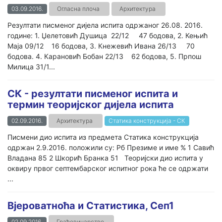
03.09.2016.
Огласна плоча
Архитектура
Резултати писменог дијела испита одржаног 26.08. 2016.
године: 1. Џелетовић Душица 22/12 47 бодова, 2. Кењић
Маја 09/12 16 бодова, 3. Кнежевић Ивана 26/13 70
бодова. 4. Карановић Бобан 22/13 62 бодова, 5. Прпош
Милица 31/1...
СК - резултати писменог испита и
термин теоријског дијела испита
02.09.2016.
Архитектура
Статика конструкција - СК
Писмени дио испита из предмета Статика конструкција
одржан 2.9.2016. положили су: Рб Презиме и име % 1 Савић
Владана 85 2 Шкорић Бранка 51 Теоријски дио испита у
оквиру првог септембарског испитног рока ће се одржати
...
Вјероватноћа и Статистика, Сеп1
02.09.2016.
Грађевинарство