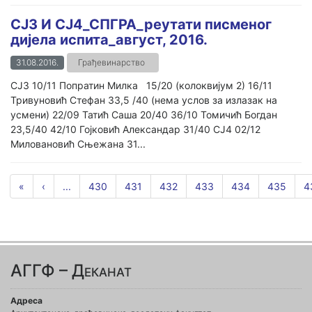
СЈ3 И СЈ4_СПГРА_реутати писменог
дијела испита_август, 2016.
31.08.2016.
Грађевинарство
СЈ3 10/11 Попратин Милка 15/20 (колоквијум 2) 16/11
Тривуновић Стефан 33,5 /40 (нема услов за излазак на
усмени) 22/09 Татић Саша 20/40 36/10 Томичић Богдан
23,5/40 42/10 Гојковић Александар 31/40 СЈ4 02/12
Миловановић Сњежана 31...
«
‹
...
430
431
432
433
434
435
4
АГГФ – Деканат
Адреса