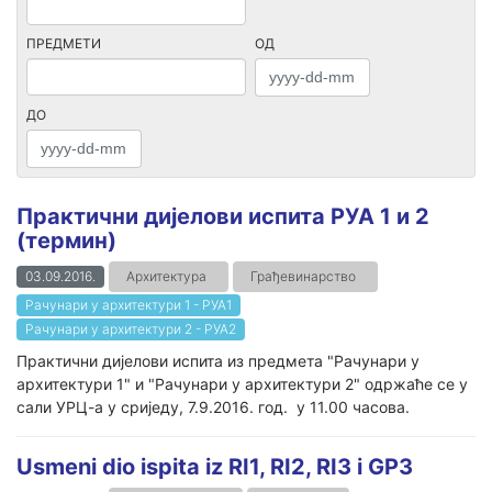
ПРЕДМЕТИ
ОД
ДО
Практични дијелови испита РУА 1 и 2
(термин)
03.09.2016.
Архитектура
Грађевинарство
Рачунари у архитектури 1 - РУА1
Рачунари у архитектури 2 - РУА2
Практични дијелови испита из предмета "Рачунари у
архитектури 1" и "Рачунари у архитектури 2" одржаће се у
сали УРЦ-а у сриједу, 7.9.2016. год. у 11.00 часова.
Usmeni dio ispita iz RI1, RI2, RI3 i GP3