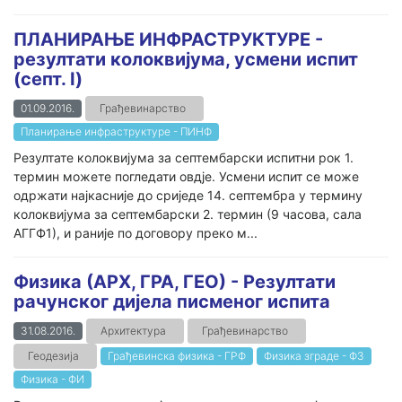
ПЛАНИРАЊЕ ИНФРАСТРУКТУРЕ -
резултати колоквијума, усмени испит
(септ. I)
01.09.2016.
Грађевинарство
Планирање инфраструктуре - ПИНФ
Резултате колоквијума за септембарски испитни рок 1.
термин можете погледати овдје. Усмени испит се може
одржати најкасније до сриједе 14. септембра у термину
колоквијума за септембарски 2. термин (9 часова, сала
АГГФ1), и раније по договору преко м...
Физика (АРХ, ГРА, ГЕО) - Резултати
рачунског дијела писменог испита
31.08.2016.
Архитектура
Грађевинарство
Геодезија
Грађевинска физика - ГРФ
Физика зграде - ФЗ
Физика - ФИ