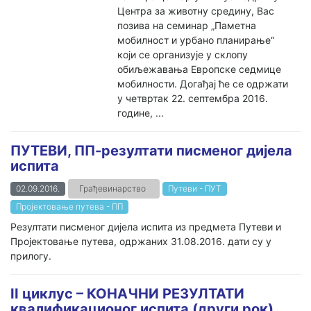
Центра за животну средину, Вас
позива на семинар „Паметна
мобилност и урбано планирање“
који се организује у склопу
обиљежавања Европске седмице
мобилности. Догађај ће се одржати
у четвртак 22. септембра 2016.
године, ...
ПУТЕВИ, ПП-резултати писменог дијела
испита
02.09.2016.
Грађевинарство
Путеви - ПУТ
Пројектовање путева - ПП
Резултати писменог дијела испита из предмета Путеви и
Пројектовање путева, одржаних 31.08.2016. дати су у
прилогу.
II циклус – КОНАЧНИ РЕЗУЛТАТИ
квалификационог испита (други рок)