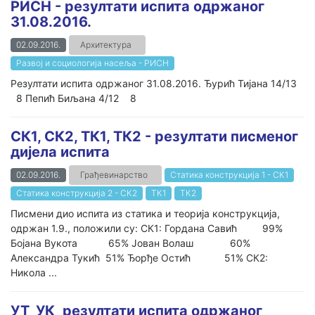
РИСН - резултати испита одржаног
31.08.2016.
02.09.2016.
Архитектура
Развој и социологија насеља - РИСН
Резултати испита одржаног 31.08.2016. Ђурић Тијана 14/13
8 Пепић Биљана 4/12 8
СК1, СК2, ТК1, ТК2 - резултати писменог
дијела испита
02.09.2016.
Грађевинарство
Статика конструкција 1 - СК1
Статика конструкција 2 - СК2
ТК1
ТК2
Писмени дио испита из статика и теорија конструкција,
одржан 1.9., положили су: СК1: Гордана Савић 99%
Бојана Вукота 65% Јован Волаш 60%
Александра Тукић 51% Ђорђе Остић 51% СК2:
Никола ...
УТ_УК_резултати испита одржаног