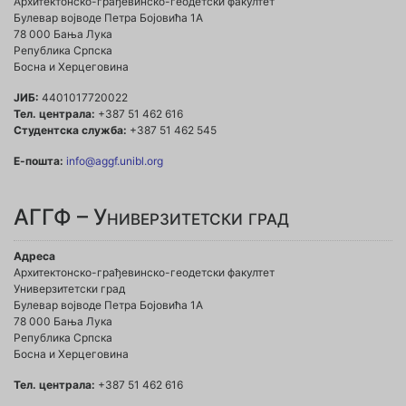
Архитектонско-грађевинско-геодетски факултет
Булевар војводе Петра Бојовића 1A
78 000 Бања Лука
Република Српска
Босна и Херцеговина
ЈИБ:
4401017720022
Тел. централа:
+387 51 462 616
Студентска служба:
+387 51 462 545
Е-пошта:
info@aggf.unibl.org
АГГФ – Универзитетски град
Адреса
Архитектонско-грађевинско-геодетски факултет
Универзитетски град
Булевар војводе Петра Бојовића 1A
78 000 Бања Лука
Република Српска
Босна и Херцеговина
Тел. централа:
+387 51 462 616