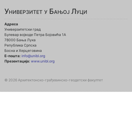
Универзитет у Бањој Луци
Адреса
Универзитетски град
Булевар војводе Петра Бојовића 1А
78000 Бања Лука
Република Српска
Босна и Херцеговина
Е-пошта:
info@unibl.org
Презентација:
www.unibl.org
© 2026 Архитектонско-грађевинско-геодетски факултет