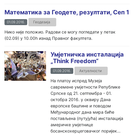
Математика за Геодете, резултати, Сеп 1
01.09.2016.
Геодезија
Нико није положио. Радови се могу погледати у петак
(02.09) у 10.00h изнад Правног факултета.
Умјетничка инсталација
„Think Freedom“
01.09.2016.
Актуелности
На платоу испред Музеја
савремене умјетности Републике
Српске од 21. септембра - 01.
октобра 2016. у оквиру Дана
европске баштине и поводом
Међународног дана мира биће
постављена (путујућа) инсталација
америчке умјетнице
босанскохерцеговачког поријек...