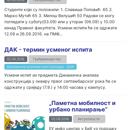
Студенти који су положили: 1. Славиша Поповић 65 2.
Марко Мутић 65 3. Милош Велушић 50 Радови се могу
погледати у суботу(03.09) или у уторак (06.09) у 10.00
изнад Правног факултета. Усмени испити ће се одржати
12.09 и 26.09.2016. на ПМФ...
ДАК - термин усменог испита
02.09.2016.
Грађевинарство
Динамичка анализа конструкција - ДАК
Усмени испит из предмета Динамичка анализа
конструкција у оквиру првог септембарског рока ће се
одржати у сриједу (7.9.) у 14:00 часова у кампусу.
„Паметна мобилност и
урбано планирање“
02.09.2016.
Актуелности
ЕУ инфо центар у БиХ уз подршку