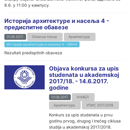
8.6. у 11:00 у кампусу.
Историја архитектуре и насеља 4 -
предиспитне обавезе
01.06.2017.
Огласна плоча
Архитектура
Историја архитектуре и насеља 4 - ИАН4
Rezultati predispitnih obaveza
Objava konkursa za upis
studenata u akademskoj
2017/18. - 14.6.2017.
godine
01.06.2017.
УНИБЛ
Архитектура
УПИС 2017/2018
Konkurs za upis studenata u prvu
godinu prvog, drugog i trećeg ciklusa
studija u akademskoj 2017/2018.