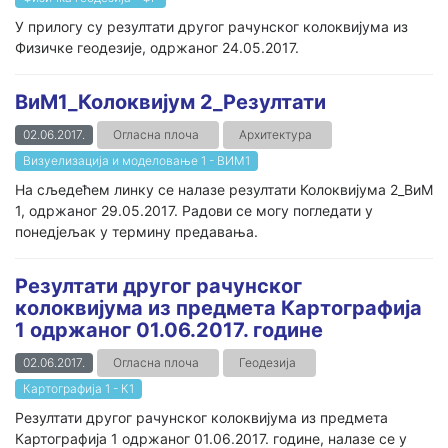
У прилогу су резултати другог рачунског колоквијума из
Физичке геодезије, одржаног 24.05.2017.
ВиМ1_Колоквијум 2_Резултати
02.06.2017.
Огласна плоча
Архитектура
Визуелизација и моделовање 1 - ВИМ1
На сљедећем линку се налазе резултати Колоквијума 2_ВиМ
1, одржаног 29.05.2017. Радови се могу погледати у
понедјељак у термину предавања.
Резултати другог рачунског
колоквијума из предмета Картографија
1 одржаног 01.06.2017. године
02.06.2017.
Огласна плоча
Геодезија
Картографија 1 - К1
Резултати другог рачунског колоквијума из предмета
Картографија 1 одржаног 01.06.2017. године, налазе се у