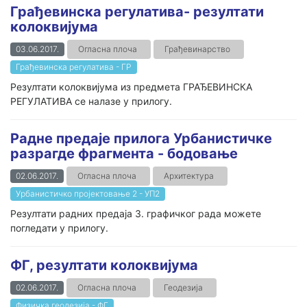
Грађевинска регулатива- резултати
колоквијума
03.06.2017.
Огласна плоча
Грађевинарство
Грађевинска регулатива - ГР
Резултати колоквијума из предмета ГРАЂЕВИНСКА
РЕГУЛАТИВА се налазе у прилогу.
Радне предаје прилога Урбанистичке
разрагде фрагмента - бодовање
02.06.2017.
Огласна плоча
Архитектура
Урбанистичко пројектовање 2 - УП2
Резултати радних предаја 3. графичког рада можете
погледати у прилогу.
ФГ, резултати колоквијума
02.06.2017.
Огласна плоча
Геодезија
Физичка геодезија - ФГ