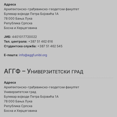
Адреса
Архитектонско-грађевинско-геодетски факултет
Булевар војводе Петра Бојовића 1A
78 000 Бања Лука
Република Српска
Босна и Херцеговина
ЈИБ:
4401017720022
Тел. централа:
+387 51 462 616
Студентска служба:
+387 51 462 545
Е-пошта:
info@aggf.unibl.org
АГГФ – Универзитетски град
Адреса
Архитектонско-грађевинско-геодетски факултет
Универзитетски град
Булевар војводе Петра Бојовића 1A
78 000 Бања Лука
Република Српска
Босна и Херцеговина