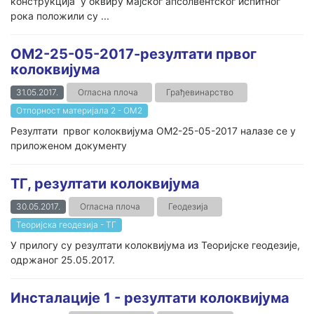
конструкција у оквиру мајског апсолвентског испитног
рока положили су ...
ОМ2-25-05-2017-резултати првог
колоквијума
31.05.2017.
Огласна плоча
Грађевинарство
Отпорност материјала 2 - ОМ2
Резултати првог колоквијума ОМ2-25-05-2017 налазе се у
приложеном документу
ТГ, резултати колоквијума
30.05.2017.
Огласна плоча
Геодезија
Теоријска геодезија - ТГ
У прилогу су резултати колоквијума из Теоријске геодезије,
одржаног 25.05.2017.
Инсталације 1 - резултати колоквијума