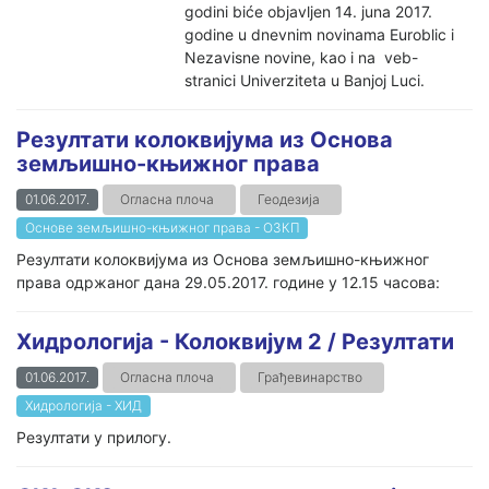
godini biće objavljen 14. juna 2017.
godine u dnevnim novinama Euroblic i
Nezavisne novine, kao i na veb-
stranici Univerziteta u Banjoj Luci.
Резултати колоквијума из Основа
земљишно-књижног права
01.06.2017.
Огласна плоча
Геодезија
Основе земљишно-књижног права - ОЗКП
Резултати колоквијума из Основа земљишно-књижног
права одржаног дана 29.05.2017. године у 12.15 часова:
Хидрологија - Колоквијум 2 / Резултати
01.06.2017.
Огласна плоча
Грађевинарство
Хидрологија - ХИД
Резултати у прилогу.