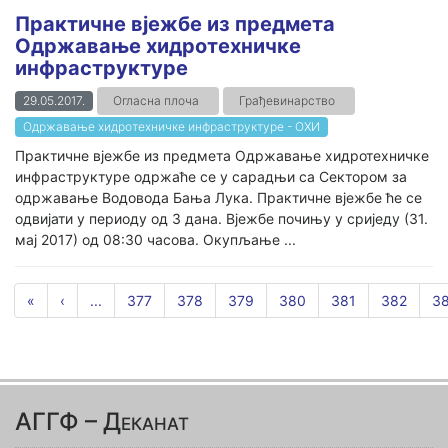
Практичне вјежбе из предмета
Одржавање хидротехничке
инфраструктуре
29.05.2017.
Огласна плоча
Грађевинарство
Одржавање хидротехничке инфраструктуре - ОХИ
Практичне вјежбе из предмета Одржавање хидротехничке
инфраструктуре одржаће се у сарадњи са Сектором за
одржавање Водовода Бања Лука. Практичне вјежбе ће се
одвијати у периоду од 3 дана. Вјежбе почињу у сриједу (31.
мај 2017) од 08:30 часова. Окупљање ...
«
‹
...
377
378
379
380
381
382
3
АГГФ – Деканат