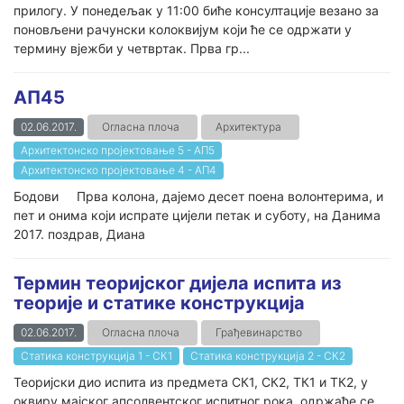
прилогу. У понедељак у 11:00 биће консултације везано за
поновљени рачунски колоквијум који ће се одржати у
термину вјежби у четвртак. Прва гр...
АП45
02.06.2017.
Огласна плоча
Архитектура
Архитектонско пројектовање 5 - АП5
Архитектонско пројектовање 4 - АП4
Бодови Прва колона, дајемо десет поена волонтерима, и
пет и онима који испрате цијели петак и суботу, на Данима
2017. поздрав, Диана
Термин теоријског дијела испита из
теорије и статике конструкција
02.06.2017.
Огласна плоча
Грађевинарство
Статика конструкција 1 - СК1
Статика конструкција 2 - СК2
Теоријски дио испита из предмета СК1, СК2, ТК1 и ТК2, у
оквиру мајског апсолвентског испитног рока, одржаће се