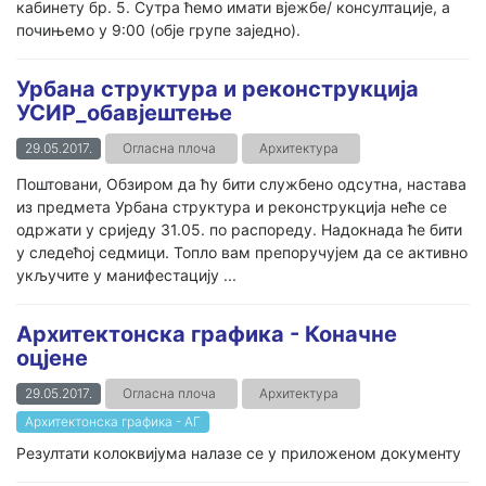
кабинету бр. 5. Сутра ћемо имати вјежбе/ консултације, а
почињемо у 9:00 (обје групе заједно).
Урбана структура и реконструкција
УСИР_обавјештење
29.05.2017.
Огласна плоча
Архитектура
Поштовани, Обзиром да ћу бити службено одсутна, настава
из предмета Урбана структура и реконструкција неће се
одржати у сриједу 31.05. по распореду. Надокнада ће бити
у следећој седмици. Топло вам препоручујем да се активно
укључите у манифестацију ...
Архитектонска графика - Коначне
оцјене
29.05.2017.
Огласна плоча
Архитектура
Архитектонска графика - АГ
Резултати колоквијума налазе се у приложеном документу