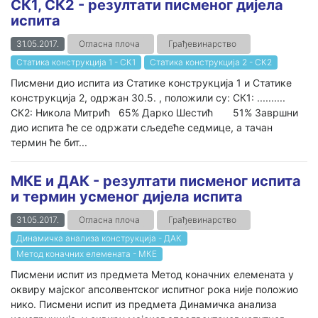
СК1, СК2 - резултати писменог дијела
испита
31.05.2017.
Огласна плоча
Грађевинарство
Статика конструкција 1 - СК1
Статика конструкција 2 - СК2
Писмени дио испита из Статике конструкција 1 и Статике
конструкција 2, одржан 30.5. , положили су: СК1: ..........
СК2: Никола Митрић 65% Дарко Шестић 51% Завршни
дио испита ће се одржати сљедеће седмице, а тачан
термин ће бит...
МКЕ и ДАК - резултати писменог испита
и термин усменог дијела испита
31.05.2017.
Огласна плоча
Грађевинарство
Динамичка анализа конструкција - ДАК
Метод коначних елемената - МКЕ
Писмени испит из предмета Метод коначних елемената у
оквиру мајског апсолвентског испитног рока није положио
нико. Писмени испит из предмета Динамичка анализа