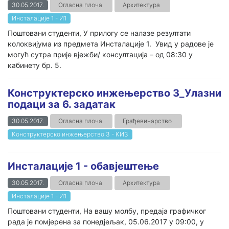
30.05.2017.
Огласна плоча
Архитектура
Инсталације 1 - И1
Поштовани студенти, У прилогу се налазе резултати
колоквијума из предмета Инсталације 1. Увид у радове је
могућ сутра прије вјежби/ консултација – од 08:30 у
кабинету бр. 5.
Конструктерско инжењерство 3_Улазни
подаци за 6. задатак
30.05.2017.
Огласна плоча
Грађевинарство
Конструктерско инжењерство 3 - КИ3
Инсталације 1 - обавјештење
30.05.2017.
Огласна плоча
Архитектура
Инсталације 1 - И1
Поштовани студенти, На вашу молбу, предаја графичког
рада је помјерена за понедјељак, 05.06.2017 у 09:00, у