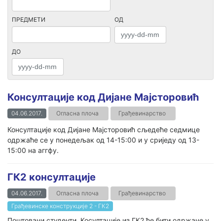
ПРЕДМЕТИ
ОД
ДО
Консултације код Дијане Мајсторовић
04.06.2017.
Огласна плоча
Грађевинарство
Консултације код Дијане Мајсторовић сљедеће седмице
одржаће се у понедељак од 14-15:00 и у сриједу од 13-
15:00 на аггфу.
ГК2 консултације
04.06.2017.
Огласна плоча
Грађевинарство
Грађевинске конструкције 2 - ГК2
Поштовани студенти, Косултације из ГК2 ће бити одржане у