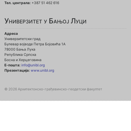
Тел. централа:
+387 51 462 616
Универзитет у Бањој Луци
Адреса
Универзитетски град
Булевар војводе Петра Бојовића 1А
78000 Бања Лука
Република Српска
Босна и Херцеговина
Е-пошта:
info@unibl.org
Презентација:
www.unibl.org
© 2026 Архитектонско-грађевинско-геодетски факултет