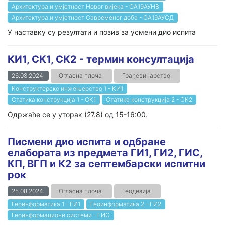
Архитектура и умјетност Новог вијека - ОА19АУНВ
Архитектура и умјетност Савременог доба - ОА19АУСД
У наставку су резултати и позив за усмени дио испита
КИ1, СК1, СК2 - термин консултација
26.08.2024.
Огласна плоча
Грађевинарство
Конструктерско инжењерство 1 - КИ1
Статика конструкција 1 - СК1
Статика конструкција 2 - СК2
Одржаће се у уторак (27.8) од 15-16:00.
Писмени дио испита и одбране
елабората из предмета ГИ1, ГИ2, ГИС,
КП, ВГП и К2 за септембарски испитни
рок
25.08.2024.
Огласна плоча
Геодезија
Геоинформатика 1 - ГИ1
Геоинформатика 2 - ГИ2
Геоинформациони системи - ГИС