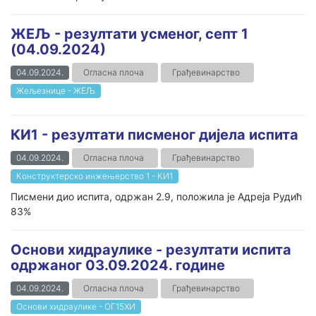
ЖЕЉ - резултати усменог, септ 1
(04.09.2024)
04.09.2024.
Огласна плоча
Грађевинарство
Жељезнице - ЖЕЉ
КИ1 - резултати писменог дијела испита
04.09.2024.
Огласна плоча
Грађевинарство
Конструктерско инжењерство 1 - КИ1
Писмени дио испита, одржан 2.9, положила је Адреја Рудић
83%
Основи хидраулике - резултати испита
одржаног 03.09.2024. године
04.09.2024.
Огласна плоча
Грађевинарство
Основи хидраулике - ОГ15ХИ