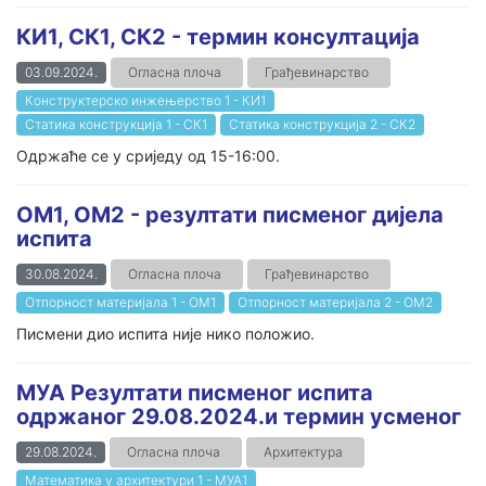
КИ1, СК1, СК2 - термин консултација
03.09.2024.
Огласна плоча
Грађевинарство
Конструктерско инжењерство 1 - КИ1
Статика конструкција 1 - СК1
Статика конструкција 2 - СК2
Одржаће се у сриједу од 15-16:00.
ОМ1, ОМ2 - резултати писменог дијела
испита
30.08.2024.
Огласна плоча
Грађевинарство
Отпорност материјала 1 - ОМ1
Отпорност материјала 2 - ОМ2
Писмени дио испита није нико положио.
МУА Резултати писменог испита
одржаног 29.08.2024.и термин усменог
29.08.2024.
Огласна плоча
Архитектура
Математика у архитектури 1 - МУА1