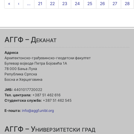
«
‹
...
21
22
23
24
25
26
27
28
АГГФ – Деканат
Адреса
Архитектонско-грађевинско-геодетски факултет
Булевар војводе Петра Бојовића 1A
78 000 Бања Лука
Република Српска
Босна и Херцеговина
ЈИБ:
4401017720022
Тел. централа:
+387 51 462 616
Студентска служба:
+387 51 462 545
Е-пошта:
info@aggf.unibl.org
АГГФ – Универзитетски град