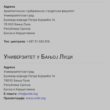
Адреса
Архитектонско-грађевинско-геодетски факултет
Универзитетски град
Булевар војводе Петра Бојовића 1A
78 000 Бања Лука
Република Српска
Босна и Херцеговина
Тел. централа:
+387 51 462 616
Универзитет у Бањој Луци
Адреса
Универзитетски град
Булевар војводе Петра Бојовића 1А
78000 Бања Лука
Република Српска
Босна и Херцеговина
Е-пошта:
info@unibl.org
Презентација:
www.unibl.org