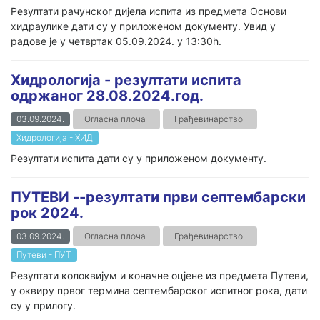
Резултати рачунског дијела испита из предмета Основи
хидраулике дати су у приложеном документу. Увид у
радове је у четвртак 05.09.2024. у 13:30h.
Хидрологија - резултати испита
одржаног 28.08.2024.год.
03.09.2024.
Огласна плоча
Грађевинарство
Хидрологија - ХИД
Резултати испита дати су у приложеном документу.
ПУТЕВИ --резултати први септембарски
рок 2024.
03.09.2024.
Огласна плоча
Грађевинарство
Путеви - ПУТ
Резултати колоквијум и коначне оцјене из предмета Путеви,
у оквиру првог термина септембарског испитног рока, дати
су у прилогу.