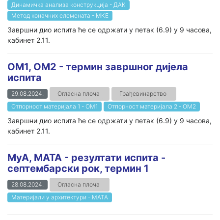
Динамичка анализа конструкција - ДАК
Метод коначних елемената - МКЕ
Завршни дио испита ће се одржати у петак (6.9) у 9 часова,
кабинет 2.11.
ОМ1, ОМ2 - термин завршног дијела
испита
29.08.2024.
Огласна плоча
Грађевинарство
Отпорност материјала 1 - ОМ1
Отпорност материјала 2 - ОМ2
Завршни дио испита ће се одржати у петак (6.9) у 9 часова,
кабинет 2.11.
MуА, МATA - резултати испита -
септембарски рок, термин 1
28.08.2024.
Огласна плоча
Материјали у архитектури - МАТА