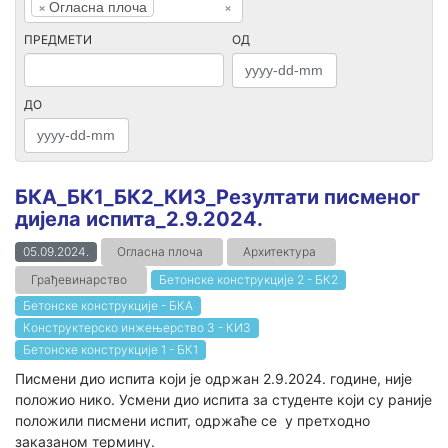
×
Огласна плоча
×
ПРЕДМЕТИ
ОД
ДО
БКА_БК1_БК2_КИ3_Резултати писменог
дијела испита_2.9.2024.
05.09.2024.
Огласна плоча
Архитектура
Грађевинарство
Бетонске конструкције 2 - БК2
Бетонске конструкције - БКА
Конструктерско инжењерство 3 - КИ3
Бетонске конструкције 1 - БК1
Писмени дио испита који је одржан 2.9.2024. године, није
положио нико. Усмени дио испита за студенте који су раније
положили писмени испит, одржаће се у претходно
заказаном термину.