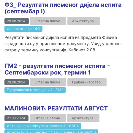
ФЗ_ Резултати писменог дијела испита
(септембар I)
28.08.2024.
Огласна плоча
Архитектура
Физика зграде - ФЗ
Резултати писменог дијела испита из предмета Физика
зграде дати су у приложеном документу. Увид у радове:
сутра у термину консултација. Кабинет 2.08.
ГМ2 - резултати писменог испита -
Септембарски рок, термин 1
28.08.2024.
Огласна плоча
Грађевинарство
Грађевински материјали 2 - ГМ2
МАЛИНОВИЋ РЕЗУЛТАТИ АВГУСТ
27.08.2024.
Огласна плоча
Архитектура
Историја архитектуре и насеља 4 - ИАН4
Архитектура и умјетност Старог вијека - ОА19АУСВ