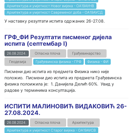
Архитектура и умјетност Новог вијека - ОА19АУНВ
Архитектура и умјетност Савременог доба - ОА19АУСД
У наставку резултати испита одржаних 26-27.08.
ГРФ_ФИ Резултати писменог дијела
испита (септембар I)
26.08.2024.
Огласна плоча
Грађевинарство
Геодезија
Грађевинска физика - ГРФ
Физика - ФИ
Писмени дио испита из предмета Физика нико није
положио. Писмени дио испита из предмета Грађевинска
физика полоижила је: 1. Данијела Делић 60%. Увид у
радове у терминима консултација.
ИСПИТИ МАЛИНОВИЋ ВИДАКОВИЋ 26-
27.08.2024.
26.08.2024.
Огласна плоча
Архитектура
Архитектура и умјетност Старог вијека - ОА19АУСВ