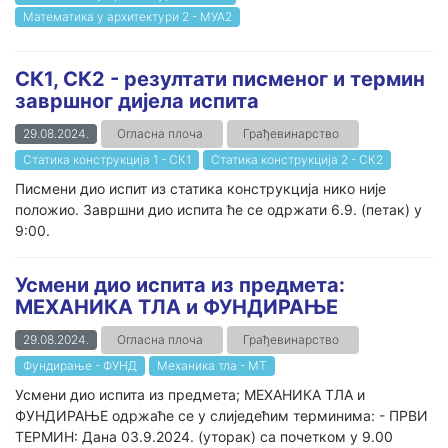
Математика у архитектури 2 - МУА2
СК1, СК2 - резултати писменог и термин
завршног дијела испита
29.08.2024.
Огласна плоча
Грађевинарство
Статика конструкција 1 - СК1
Статика конструкција 2 - СК2
Писмени дио испит из статика конструкција нико није
положио. Завршни дио испита ће се одржати 6.9. (петак) у
9:00.
Усмени дио испита из предмета:
МЕХАНИКА ТЛА и ФУНДИРАЊЕ
29.08.2024.
Огласна плоча
Грађевинарство
Фундирање - ФУНД
Механика тла - МТ
Усмени дио испита из предмета; МЕХАНИКА ТЛА и
ФУНДИРАЊЕ одржаће се у слиједећим терминима: - ПРВИ
ТЕРМИН: Дана 03.9.2024. (уторак) са почетком у 9.00