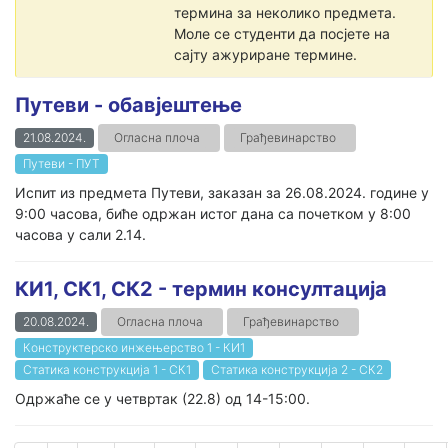
термина за неколико предмета.
Моле се студенти да посјете на
сајту ажуриране термине.
Путеви - обавјештење
21.08.2024.
Огласна плоча
Грађевинарство
Путеви - ПУТ
Испит из предмета Путеви, заказан за 26.08.2024. године у
9:00 часова, биће одржан истог дана са почетком у 8:00
часова у сали 2.14.
КИ1, СК1, СК2 - термин консултација
20.08.2024.
Огласна плоча
Грађевинарство
Конструктерско инжењерство 1 - КИ1
Статика конструкција 1 - СК1
Статика конструкција 2 - СК2
Одржаће се у четвртак (22.8) од 14-15:00.