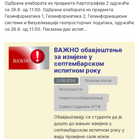
Oдбрана елабората из предмета Картографија 2 одржаће
се 26.8. од 11:00. Одбрана елабората из предмета
Геоинформатика 1, Геоинформатика 2, Геоинформациони
системи и Визуелизација геопросторних података, одржаће
се 26.8. од 11:00. Писмени дио испит...
ВАЖНО обавјештење
за измјене у
септембарском
испитном року
21.08.2024.
Огласна плоча
Актуелности
Новости и обавјештења
Савез Студената АГГФ
Обавјештавају се студенти да је
дошло до мањих измјена у
септембарском испитном року у
виду промјене сале и/или