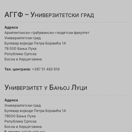
АГГФ – Универзитетски град
Адреса
Архитектонско-грађевинско-геодетски факултет
Универзитетски град
Булевар војводе Петра Бојовића 1A
78 000 Бања Лука
Република Српска
Босна и Херцеговина
Тел. централа:
+387 51 462 616
Универзитет у Бањој Луци
Адреса
Универзитетски град
Булевар војводе Петра Бојовића 1А
78000 Бања Лука
Република Српска
Босна и Херцеговина
Е-пошта:
info@unibl.org