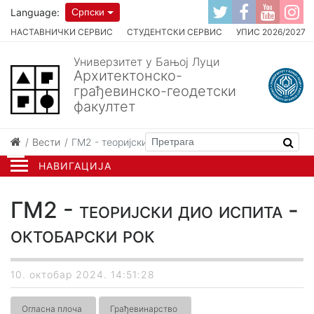
Language:
Српски
НАСТАВНИЧКИ СЕРВИС
СТУДЕНТСКИ СЕРВИС
УПИС 2026/2027
Универзитет у Бањој Луци
Архитектонско-
грађевинско-геодетски
факултет
Вести
ГМ2 - теоријски дио испита - октобарски рок
НАВИГАЦИЈА
ГМ2 - теоријски дио испита -
октобарски рок
10. октобар 2024. 14:51:28
Огласна плоча
Грађевинарство