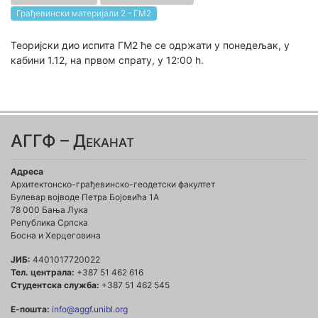
Грађевински материјали 2 - ГМ2
Теоријски дио испита ГМ2 ће се одржати у понедељак, у
кабини 1.12, на првом спрату, у 12:00 h.
АГГФ – Деканат
Адреса
Архитектонско-грађевинско-геодетски факултет
Булевар војводе Петра Бојовића 1A
78 000 Бања Лука
Република Српска
Босна и Херцеговина
ЈИБ:
4401017720022
Тел. централа:
+387 51 462 616
Студентска служба:
+387 51 462 545
Е-пошта:
info@aggf.unibl.org