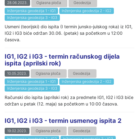
28.06.2023.
Oglasna ploča
Geodezija
Inženjerska geodezija 1 - IG1
Inženjerska geodezija 2 - IG2
Inženjerska geodezija 3 - IG3
Usmeni (teorijski) dio ispita (I termin junsko-julskog roka) iz IG1,
IG2 i IG3 biće održan 30.06. (petak) sa početkom u 12:00
časova.
IG1, IG2 i IG3 - termin računskog dijela
ispita (aprilski rok)
10.05.2023.
Oglasna ploča
Geodezija
Inženjerska geodezija 1 - IG1
Inženjerska geodezija 2 - IG2
Inženjerska geodezija 3 - IG3
Računski dio ispita (aprilski rok) za predmete IG1, IG2 i IG3 biće
održan u petak (12. maja) sa početkom u 10:00 časova.
IG1, IG2 i IG3 - termin usmenog ispita 2
19.02.2023.
Oglasna ploča
Geodezija
Inženjerska geodezija 2 - IG2
Inženjerska geodezija 3 - IG3