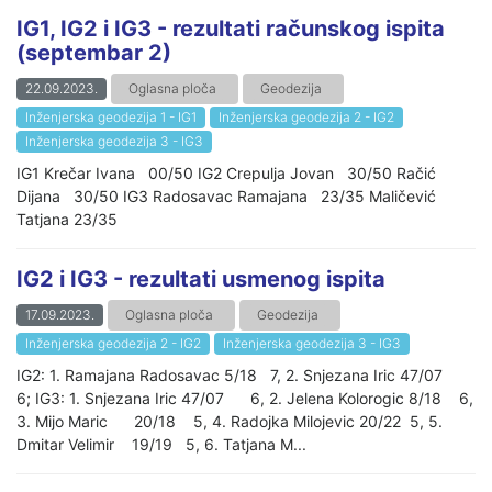
IG1, IG2 i IG3 - rezultati računskog ispita
(septembar 2)
22.09.2023.
Oglasna ploča
Geodezija
Inženjerska geodezija 1 - IG1
Inženjerska geodezija 2 - IG2
Inženjerska geodezija 3 - IG3
IG1 Krečar Ivana 00/50 IG2 Crepulja Jovan 30/50 Račić
Dijana 30/50 IG3 Radosavac Ramajana 23/35 Maličević
Tatjana 23/35
IG2 i IG3 - rezultati usmenog ispita
17.09.2023.
Oglasna ploča
Geodezija
Inženjerska geodezija 2 - IG2
Inženjerska geodezija 3 - IG3
IG2: 1. Ramajana Radosavac 5/18 7, 2. Snjezana Iric 47/07
6; IG3: 1. Snjezana Iric 47/07 6, 2. Jelena Kolorogic 8/18 6,
3. Mijo Maric 20/18 5, 4. Radojka Milojevic 20/22 5, 5.
Dmitar Velimir 19/19 5, 6. Tatjana M...