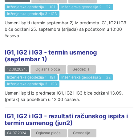
Inženjerska geodezija 1 - IG1
Inženjerska geodezija 2 - IG2
Inženjerska geodezija 3 - IG3
Usmeni ispiti (termin septembar 2) iz predmeta IG1, IG2 i IG3
biće održani 25. septembra (srijeda) sa početkom u 10:00
časova.
IG1, IG2 i IG3 - termin usmenog
(septembar 1)
12.09.2024.
Oglasna ploča
Geodezija
Inženjerska geodezija 1 - IG1
Inženjerska geodezija 2 - IG2
Inženjerska geodezija 3 - IG3
Usmeni ispiti iz predmeta IG1, IG2 i IG3 biće održani 13.09.
(petak) sa početkom u 12:00 časova.
IG1, IG2 i IG3 - rezultati računskog ispita i
termin usmenog (jun2)
04.07.2024.
Oglasna ploča
Geodezija