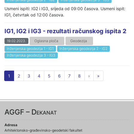
Usmeni ispiti: IG2 i IG3, srijeda od 09:00 časova. Usmeni ispit:
IG1, četvrtak od 12:00 časova.
IG1, IG2 i IG3 - rezultati računskog ispita 2
19.02.2023.
Oglasna ploča
Geodezija
Inženjerska geodezija 1 - IG1
Inženjerska geodezija 2 - IG2
Inženjerska geodezija 3 - IG3
1
2
3
4
5
6
7
8
›
»
AGGF – Dekanat
Adresa
Arhitektonsko-građevinsko-geodetski fakultet