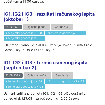
početkom u 11:00 časova.
IG1, IG2 i IG3 - rezultati računskog ispita
(oktobar 1)
05.10.2023.
Oglasna ploča
Geodezija
Inženjerska geodezija 1 - IG1
Inženjerska geodezija 2 - IG2
Inženjerska geodezija 3 - IG3
IG1 Krečar Ivana 26/50 IG3 Crepulja Jovan 18/35 Srdić
Goran 18/35 Đajić Lazar 18/35
IG1, IG2 i IG3 - termin usmenog ispita
(septembar 2)
22.09.2023.
Oglasna ploča
Geodezija
Inženjerska geodezija 1 - IG1
Inženjerska geodezija 2 - IG2
Inženjerska geodezija 3 - IG3
Usmeni ispiti iz predmeta IG1, IG2 i IG3 biće održani u
ponedjeljak (25.09.) sa početkom u 12:00 časova.