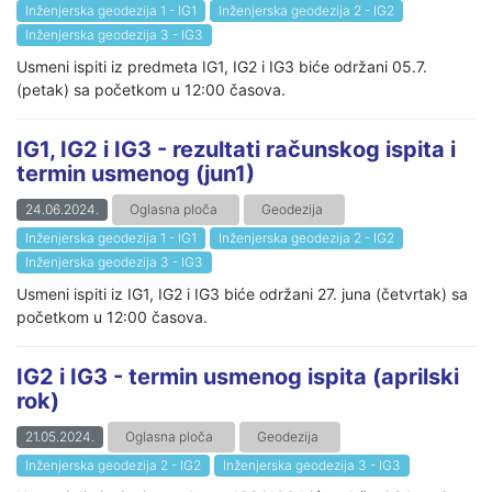
Inženjerska geodezija 1 - IG1
Inženjerska geodezija 2 - IG2
Inženjerska geodezija 3 - IG3
Usmeni ispiti iz predmeta IG1, IG2 i IG3 biće održani 05.7.
(petak) sa početkom u 12:00 časova.
IG1, IG2 i IG3 - rezultati računskog ispita i
termin usmenog (jun1)
24.06.2024.
Oglasna ploča
Geodezija
Inženjerska geodezija 1 - IG1
Inženjerska geodezija 2 - IG2
Inženjerska geodezija 3 - IG3
Usmeni ispiti iz IG1, IG2 i IG3 biće održani 27. juna (četvrtak) sa
početkom u 12:00 časova.
IG2 i IG3 - termin usmenog ispita (aprilski
rok)
21.05.2024.
Oglasna ploča
Geodezija
Inženjerska geodezija 2 - IG2
Inženjerska geodezija 3 - IG3