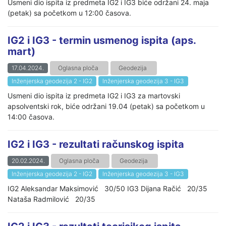
Usmeni dio ispita iz predmeta IG2 i IG3 biće održani 24. maja
(petak) sa početkom u 12:00 časova.
IG2 i IG3 - termin usmenog ispita (aps.
mart)
17.04.2024.
Oglasna ploča
Geodezija
Inženjerska geodezija 2 - IG2
Inženjerska geodezija 3 - IG3
Usmeni dio ispita iz predmeta IG2 i IG3 za martovski
apsolventski rok, biće održani 19.04 (petak) sa početkom u
14:00 časova.
IG2 i IG3 - rezultati računskog ispita
20.02.2024.
Oglasna ploča
Geodezija
Inženjerska geodezija 2 - IG2
Inženjerska geodezija 3 - IG3
IG2 Aleksandar Maksimović 30/50 IG3 Dijana Račić 20/35
Nataša Radmilović 20/35