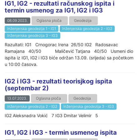
IG1, IG2 - rezultati računskog ispita i
termin usmenog za IG1, IG2 i IG3
08.09.2023.
Oglasna ploča
Geodezija
Inženjerska geodezija 1 - IG1
Inženjerska geodezija 2 - IG2
Inženjerska geodezija 3 - IG3
Razultati: IG1 Crnogorac Irena 26/50 IG2 Radosavac
Ramajana 40/50 Maličević Tatjana 40/50 Usmeni dio
ispita iz IG1, IG2 i IG3 biće održan 13.09. (srijeda) sa početkom
u 10:00 časova.
IG2 i IG3 - rezultati teorisjkog ispita
(septembar 2)
13.07.2023.
Oglasna ploča
Geodezija
Inženjerska geodezija 2 - IG2
Inženjerska geodezija 3 - IG3
IG2 Aleksnadra Vokić 7 IG3 Dmitar Velimir 5
IG1, IG2 i IG3 - termin usmenog ispita