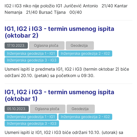
IG2 i IG3 niko nije položio IG1 Juričević Antonio 21/40 Kantar
Nemanja 21/40 Bursać Tijana 00/40
IG1, IG2 i IG3 - termin usmenog ispita
(oktobar 2)
17.10.2023.
Oglasna ploča
Geodezija
Inženjerska geodezija 1 - IG1
Inženjerska geodezija 2 - IG2
Inženjerska geodezija 3 - IG3
Usmeni ispiti iz predmeta IG1, IG2 i IG3 (termin oktobar 2) biće
održani 20.10. (petak) sa početkom u 09:30.
IG1, IG2 i IG3 - termin usmenog ispita
(oktobar 1)
05.10.2023.
Oglasna ploča
Geodezija
Inženjerska geodezija 1 - IG1
Inženjerska geodezija 2 - IG2
Inženjerska geodezija 3 - IG3
Usmeni ispiti iz IG1, IG2 i IG3 biće održani 10.10. (utorak) sa