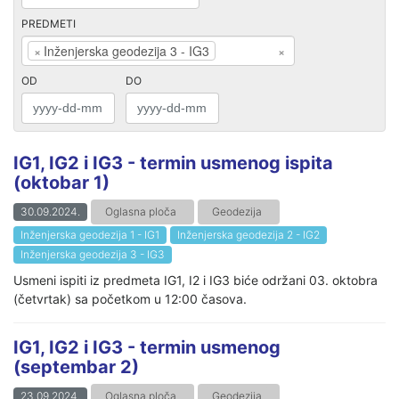
PREDMETI
×
Inženjerska geodezija 3 - IG3
×
OD
DO
IG1, IG2 i IG3 - termin usmenog ispita
(oktobar 1)
30.09.2024.
Oglasna ploča
Geodezija
Inženjerska geodezija 1 - IG1
Inženjerska geodezija 2 - IG2
Inženjerska geodezija 3 - IG3
Usmeni ispiti iz predmeta IG1, I2 i IG3 biće održani 03. oktobra
(četvrtak) sa početkom u 12:00 časova.
IG1, IG2 i IG3 - termin usmenog
(septembar 2)
23.09.2024.
Oglasna ploča
Geodezija