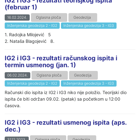
IG2 i IG3 - rezultati teorisjkog ispita
(februar 1)
16.02.2024.
Oglasna ploča
Geodezija
Inženjerska geodezija 2 - IG2
Inženjerska geodezija 3 - IG3
1. Radojka Milojević 5
2. Nataša Blagojević 8.
IG2 i IG3 - rezultati računskog ispita i
termin usmenog (jan. 1)
06.02.2024.
Oglasna ploča
Geodezija
Inženjerska geodezija 2 - IG2
Inženjerska geodezija 3 - IG3
Računski dio ispita iz IG2 i IG3 niko nije položio. Teorijski dio
ispita će biti održan 09.02. (petak) sa početkom u 12:00
časova.
IG2 i IG3 - rezultati usmenog ispita (aps.
dec.)
31.12.2023.
Oglasna ploča
Geodezija