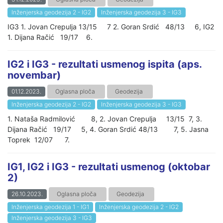
Inženjerska geodezija 2 - IG2
Inženjerska geodezija 3 - IG3
IG3 1. Jovan Crepulja 13/15 7 2. Goran Srdić 48/13 6, IG2
1. Dijana Račić 19/17 6.
IG2 i IG3 - rezultati usmenog ispita (aps.
novembar)
01.12.2023.
Oglasna ploča
Geodezija
Inženjerska geodezija 2 - IG2
Inženjerska geodezija 3 - IG3
1. Nataša Radmilović 8, 2. Jovan Crepulja 13/15 7, 3.
Dijana Račić 19/17 5, 4. Goran Srdić 48/13 7, 5. Jasna
Toprek 12/07 7.
IG1, IG2 i IG3 - rezultati usmenog (oktobar
2)
26.10.2023.
Oglasna ploča
Geodezija
Inženjerska geodezija 1 - IG1
Inženjerska geodezija 2 - IG2
Inženjerska geodezija 3 - IG3