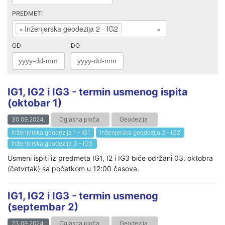
PREDMETI
×
Inženjerska geodezija 2 - IG2
×
OD
DO
IG1, IG2 i IG3 - termin usmenog ispita
(oktobar 1)
30.09.2024.
Oglasna ploča
Geodezija
Inženjerska geodezija 1 - IG1
Inženjerska geodezija 2 - IG2
Inženjerska geodezija 3 - IG3
Usmeni ispiti iz predmeta IG1, I2 i IG3 biće održani 03. oktobra
(četvrtak) sa početkom u 12:00 časova.
IG1, IG2 i IG3 - termin usmenog
(septembar 2)
23.09.2024.
Oglasna ploča
Geodezija