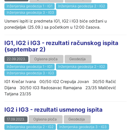
Inženjerska geodezija 1 - IG1
Inženjerska geodezija 2 - IG2
Inženjerska geodezija 3 - IG3
Usmeni ispiti iz predmeta IG1, IG2 i IG3 biće održani u
ponedjeljak (25.09.) sa početkom u 12:00 časova.
IG1, IG2 i IG3 - rezultati računskog ispita
(septembar 2)
22.09.2023.
Oglasna ploča
Geodezija
Inženjerska geodezija 1 - IG1
Inženjerska geodezija 2 - IG2
Inženjerska geodezija 3 - IG3
IG1 Krečar Ivana 00/50 IG2 Crepulja Jovan 30/50 Račić
Dijana 30/50 IG3 Radosavac Ramajana 23/35 Maličević
Tatjana 23/35
IG2 i IG3 - rezultati usmenog ispita
17.09.2023.
Oglasna ploča
Geodezija
Inženjerska geodezija 2 - IG2
Inženjerska geodezija 3 - IG3