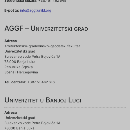
Studentska služba:
+387 51 462 545
E-pošta:
info@aggf.unibl.org
AGGF – Univerzitetski grad
Adresa
Arhitektonsko-građevinsko-geodetski fakultet
Univerzitetski grad
Bulevar vojvode Petra Bojovića 1A
78 000 Banja Luka
Republika Srpska
Bosna i Hercegovina
Tel. centrala:
+387 51 462 616
Univerzitet u Banjoj Luci
Adresa
Univerzitetski grad
Bulevar vojvode Petra Bojovića 1A
78000 Banja Luka