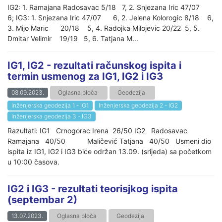
IG2: 1. Ramajana Radosavac 5/18 7, 2. Snjezana Iric 47/07
6; IG3: 1. Snjezana Iric 47/07 6, 2. Jelena Kolorogic 8/18 6,
3. Mijo Maric 20/18 5, 4. Radojka Milojevic 20/22 5, 5.
Dmitar Velimir 19/19 5, 6. Tatjana M...
IG1, IG2 - rezultati računskog ispita i
termin usmenog za IG1, IG2 i IG3
08.09.2023.
Oglasna ploča
Geodezija
Inženjerska geodezija 1 - IG1
Inženjerska geodezija 2 - IG2
Inženjerska geodezija 3 - IG3
Razultati: IG1 Crnogorac Irena 26/50 IG2 Radosavac
Ramajana 40/50 Maličević Tatjana 40/50 Usmeni dio
ispita iz IG1, IG2 i IG3 biće održan 13.09. (srijeda) sa početkom
u 10:00 časova.
IG2 i IG3 - rezultati teorisjkog ispita
(septembar 2)
13.07.2023.
Oglasna ploča
Geodezija