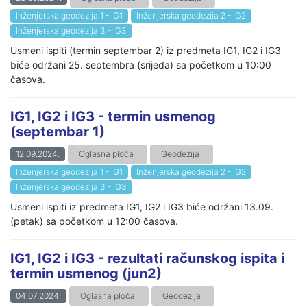
Inženjerska geodezija 1 - IG1
Inženjerska geodezija 2 - IG2
Inženjerska geodezija 3 - IG3
Usmeni ispiti (termin septembar 2) iz predmeta IG1, IG2 i IG3
biće održani 25. septembra (srijeda) sa početkom u 10:00
časova.
IG1, IG2 i IG3 - termin usmenog
(septembar 1)
12.09.2024.
Oglasna ploča
Geodezija
Inženjerska geodezija 1 - IG1
Inženjerska geodezija 2 - IG2
Inženjerska geodezija 3 - IG3
Usmeni ispiti iz predmeta IG1, IG2 i IG3 biće održani 13.09.
(petak) sa početkom u 12:00 časova.
IG1, IG2 i IG3 - rezultati računskog ispita i
termin usmenog (jun2)
04.07.2024.
Oglasna ploča
Geodezija