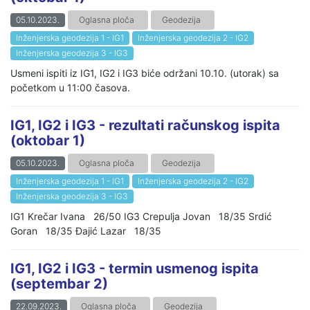
05.10.2023.
Oglasna ploča
Geodezija
Inženjerska geodezija 1 - IG1
Inženjerska geodezija 2 - IG2
Inženjerska geodezija 3 - IG3
Usmeni ispiti iz IG1, IG2 i IG3 biće održani 10.10. (utorak) sa
početkom u 11:00 časova.
IG1, IG2 i IG3 - rezultati računskog ispita
(oktobar 1)
05.10.2023.
Oglasna ploča
Geodezija
Inženjerska geodezija 1 - IG1
Inženjerska geodezija 2 - IG2
Inženjerska geodezija 3 - IG3
IG1 Krečar Ivana 26/50 IG3 Crepulja Jovan 18/35 Srdić
Goran 18/35 Đajić Lazar 18/35
IG1, IG2 i IG3 - termin usmenog ispita
(septembar 2)
22.09.2023.
Oglasna ploča
Geodezija