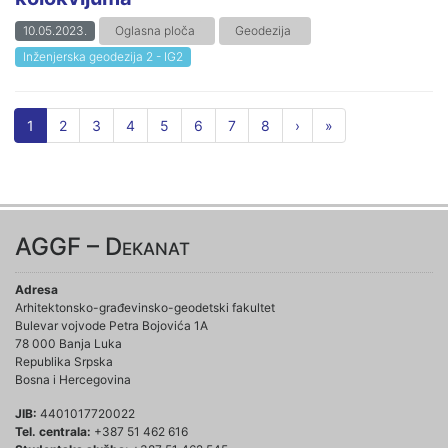
10.05.2023.
Oglasna ploča
Geodezija
Inženjerska geodezija 2 - IG2
1
2
3
4
5
6
7
8
›
»
AGGF – Dekanat
Adresa
Arhitektonsko-građevinsko-geodetski fakultet
Bulevar vojvode Petra Bojovića 1A
78 000 Banja Luka
Republika Srpska
Bosna i Hercegovina
JIB:
4401017720022
Tel. centrala:
+387 51 462 616