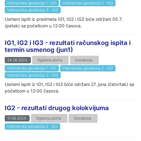
Inženjerska geodezija 1 - IG1
Inženjerska geodezija 2 - IG2
Inženjerska geodezija 3 - IG3
Usmeni ispiti iz predmeta IG1, IG2 i IG3 biće održani 05.7.
(petak) sa početkom u 12:00 časova.
IG1, IG2 i IG3 - rezultati računskog ispita i
termin usmenog (jun1)
24.06.2024.
Oglasna ploča
Geodezija
Inženjerska geodezija 1 - IG1
Inženjerska geodezija 2 - IG2
Inženjerska geodezija 3 - IG3
Usmeni ispiti iz IG1, IG2 i IG3 biće održani 27. juna (četvrtak) sa
početkom u 12:00 časova.
IG2 - rezultati drugog kolokvijuma
17.06.2024.
Oglasna ploča
Geodezija
Inženjerska geodezija 2 - IG2