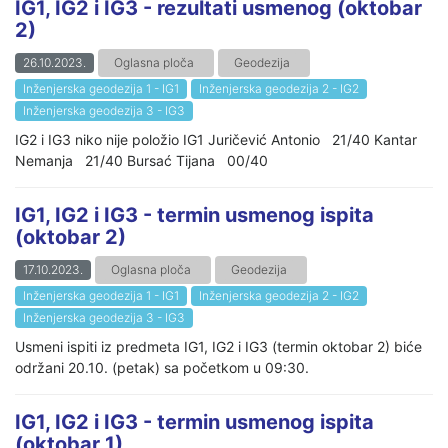
IG1, IG2 i IG3 - rezultati usmenog (oktobar
2)
26.10.2023.
Oglasna ploča
Geodezija
Inženjerska geodezija 1 - IG1
Inženjerska geodezija 2 - IG2
Inženjerska geodezija 3 - IG3
IG2 i IG3 niko nije položio IG1 Juričević Antonio 21/40 Kantar
Nemanja 21/40 Bursać Tijana 00/40
IG1, IG2 i IG3 - termin usmenog ispita
(oktobar 2)
17.10.2023.
Oglasna ploča
Geodezija
Inženjerska geodezija 1 - IG1
Inženjerska geodezija 2 - IG2
Inženjerska geodezija 3 - IG3
Usmeni ispiti iz predmeta IG1, IG2 i IG3 (termin oktobar 2) biće
održani 20.10. (petak) sa početkom u 09:30.
IG1, IG2 i IG3 - termin usmenog ispita
(oktobar 1)