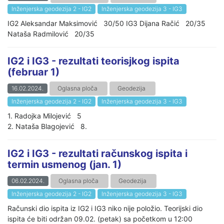
Inženjerska geodezija 2 - IG2
Inženjerska geodezija 3 - IG3
IG2 Aleksandar Maksimović 30/50 IG3 Dijana Račić 20/35
Nataša Radmilović 20/35
IG2 i IG3 - rezultati teorisjkog ispita
(februar 1)
16.02.2024.
Oglasna ploča
Geodezija
Inženjerska geodezija 2 - IG2
Inženjerska geodezija 3 - IG3
1. Radojka Milojević 5
2. Nataša Blagojević 8.
IG2 i IG3 - rezultati računskog ispita i
termin usmenog (jan. 1)
06.02.2024.
Oglasna ploča
Geodezija
Inženjerska geodezija 2 - IG2
Inženjerska geodezija 3 - IG3
Računski dio ispita iz IG2 i IG3 niko nije položio. Teorijski dio
ispita će biti održan 09.02. (petak) sa početkom u 12:00