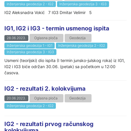
Inženjerska geodezija 2 - IG2
Inženjerska geodezija 3 - IG3
IG2 Aleksnadra Vokić 7 IG3 Dmitar Velimir 5
IG1, IG2 i IG3 - termin usmenog ispita
28.06.2023.
Oglasna ploča
Geodezija
Inženjerska geodezija 1 - IG1
Inženjerska geodezija 2 - IG2
Inženjerska geodezija 3 - IG3
Usmeni (teorijski) dio ispita (I termin junsko-julskog roka) iz IG1,
IG2 i IG3 biće održan 30.06. (petak) sa početkom u 12:00
časova.
IG2 - rezultati 2. kolokvijuma
20.06.2023.
Oglasna ploča
Geodezija
Inženjerska geodezija 2 - IG2
IG2 - rezultati prvog računskog
kolokvijuma