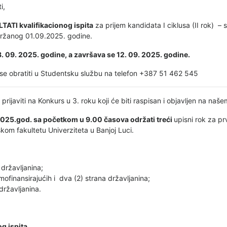
i,
ATI kvalifikacionog ispita
za prijem kandidata I ciklusa (II rok) – 
anog 01.09.2025. godine.
. 09. 2025. godine, a završava se 12. 09. 2025. godine.
se obratiti u Studentsku službu na telefon +387 51 462 545
prijaviti na Konkurs u 3. roku koji će biti raspisan i objavljen na naše
2025.god. sa početkom u 9.00 časova održati treći
upisni rok za pr
om fakultetu Univerziteta u Banjoj Luci.
 državljanina;
ofinansirajućih i dva (2) strana državljanina;
državljanina.
og ispita