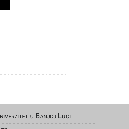
niverzitet u Banjoj Luci
resa