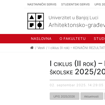
NASTAVNIČKI SERVIS
STUDENTSKI SERVIS
UPIS 2
Univerzitet u Banjoj Luci
Arhitektonsko-građev
NASLOVNA
O FAKULTETU
STUD
Vesti
I ciklus (II rok) – KONAČNI REZULTAT
I ciklus (II rok
školske 2025/20
02. septembar 2025. 14:29:05
UPIS 2025/2026
Aktuelnosti