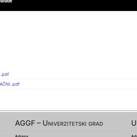
.pdf
AČNI..pdf
AGGF – Univerzitetski grad
U
Adresa
Ad