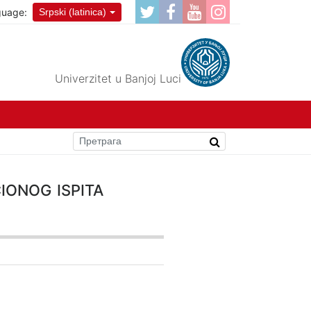
guage:
Srpski (latinica)
Univerzitet u Banjoj Luci
onog ispita