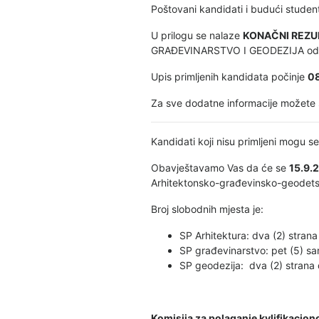
Poštovani kandidati i budući student
U prilogu se nalaze
KONAČNI REZULT
GRAĐEVINARSTVO I GEODEZIJA održ
Upis primljenih kandidata počinje
08
Za sve dodatne informacije možete 
Kandidati koji nisu primljeni mogu se 
Obavještavamo Vas da će se
15.9.
Arhitektonsko-građevinsko-geodetsk
Broj slobodnih mjesta je:
SP Arhitektura: dva (2) strana
SP građevinarstvo: pet (5) sam
SP geodezija: dva (2) strana 
Komisija za polaganje kvlifikacion