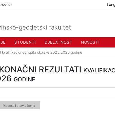
Lan
026/2027
insko-geodetski fakultet
IJE
STUDENTI
DJELATNOST
NOVOSTI
I kvalifikacionog ispita školske 2025/2026 godine
) – KONAČNI REZULTATI kvalifikaci
26 godine
Novosti i obavještenja