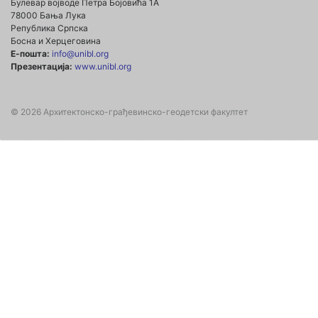
Булевар војводе Петра Бојовића 1А
78000 Бања Лука
Република Српска
Босна и Херцеговина
Е-пошта:
info@unibl.org
Презентација:
www.unibl.org
© 2026 Архитектонско-грађевинско-геодетски факултет