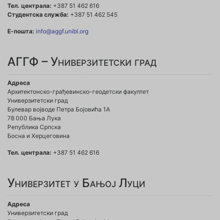
Тел. централа:
+387 51 462 616
Студентска служба:
+387 51 462 545
Е-пошта:
info@aggf.unibl.org
АГГФ – Универзитетски град
Адреса
Архитектонско-грађевинско-геодетски факултет
Универзитетски град
Булевар војводе Петра Бојовића 1A
78 000 Бања Лука
Република Српска
Босна и Херцеговина
Тел. централа:
+387 51 462 616
Универзитет у Бањој Луци
Адреса
Универзитетски град