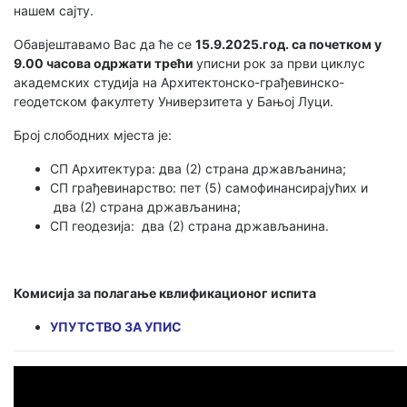
нашем сајту.
Обавјештавамо Вас да ће се
15.9.2025.год. са почетком у
9.00 часова одржати трећи
уписни рок за први циклус
академских студија на Архитектонско-грађевинско-
геодетском факултету Универзитета у Бањој Луци.
Број слободних мјеста је:
СП Архитектура: два (2) страна држављанина;
СП грађевинарство: пет (5) самофинансирајућих и
два (2) страна држављанина;
СП геодезија: два (2) страна држављанина.
Комисија за полагање квлификационог испита
УПУТСТВО ЗА УПИС