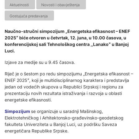
Aktuelnosti
Novosti i obavještenja
Gostujuća predavanja
Naučno-stručni simpozijum „Energetska efikasnost – ENEF
2025ˮ biće otvoren u četvrtak, 12. juna, u 10.00 časova, u
konferencijskoj sali Tehnološkog centra ,,Lanakoˮ u Banjoj
Luci.
Izjave za medije su u 9.45 časova.
Riječ je o šestom po redu simpozijumu „Energetska efikasnost –
ENEF 2025ˮ, koji je multidisciplinarnog karaktera i predstavlja
jedan od vodećih skupova u Republici Srpskoj i regionu za
prezentaciju novih rezultata istraživanja i razvoja u oblasti
energetske efikasnosti.
Simpozijum
se organizuje u saradnji Mašinskog,
Elektrotehničkog i Arhitektonsko-građevinsko-geodetskog
fakulteta Univerziteta u Banjoj Luci, uz podršku Saveza
energetičara Republike Srpske.