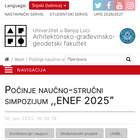
Language:
Srpski (latinica)
NASTAVNIČKI SERVIS
STUDENTSKI SERVIS
UPIS 2026/2027
Univerzitet u Banjoj Luci
Arhitektonsko-građevinsko-
geodetski fakultet
Vesti
Počinje naučno-stručni simpozijum ,,ENEF 2025ˮ
NAVIGACIJA
Počinje naučno-stručni
simpozijum ,,ENEF 2025ˮ
10. jun 2025. 16:36:18
Konferencije i skupovi
Međunarodni projekti
UNIBL