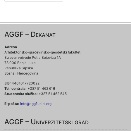
AGGF – Dekanat
Adresa
Arhitektonsko-građevinsko-geodetski fakultet
Bulevar vojvode Petra Bojovića 1A
78 000 Banja Luka
Republika Srpska
Bosna i Hercegovina
JIB:
4401017720022
Tel. centrala:
+387 51 462 616
Studentska služba:
+387 51 462 545
E-pošta:
info@aggf.unibl.org
AGGF – Univerzitetski grad