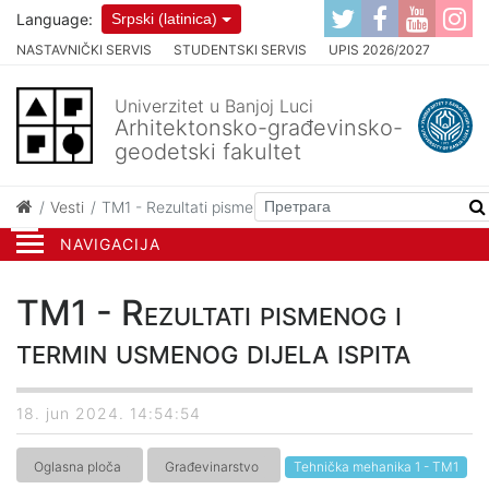
Language:
Srpski (latinica)
NASTAVNIČKI SERVIS
STUDENTSKI SERVIS
UPIS 2026/2027
Univerzitet u Banjoj Luci
Arhitektonsko-građevinsko-
geodetski fakultet
Vesti
TM1 - Rezultati pismenog i termin usmenog dijela ispita
NAVIGACIJA
TM1 - Rezultati pismenog i
termin usmenog dijela ispita
18. jun 2024. 14:54:54
Oglasna ploča
Građevinarstvo
Tehnička mehanika 1 - TM1