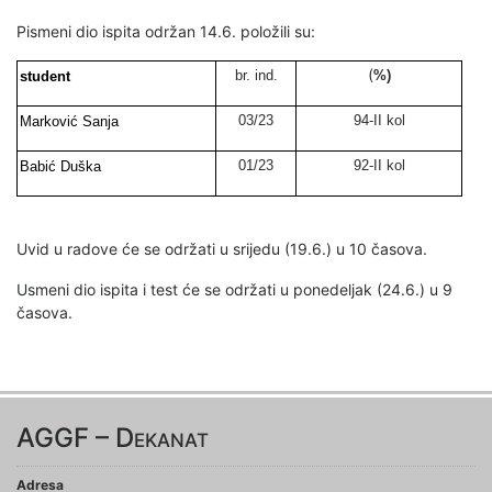
Pismeni dio ispita održan 14.6. položili su:
(
br. ind.
%)
student
03/23
94-
II
kol
Marković Sanja
01/23
92-
II
kol
Babić Duška
Uvid u radove će se održati u srijedu (19.6.) u 10 časova.
Usmeni dio ispita i test će se održati u ponedeljak (24.6.) u 9
časova.
AGGF – Dekanat
Adresa