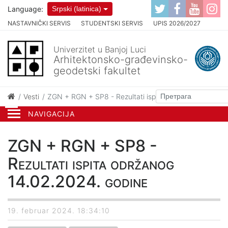
Language:
Srpski (latinica)
NASTAVNIČKI SERVIS
STUDENTSKI SERVIS
UPIS 2026/2027
Univerzitet u Banjoj Luci
Arhitektonsko-građevinsko-
geodetski fakultet
Vesti
ZGN + RGN + SP8 - Rezultati ispita održanog 14.02.2
NAVIGACIJA
ZGN + RGN + SP8 -
Rezultati ispita održanog
14.02.2024. godine
19. februar 2024. 18:34:10