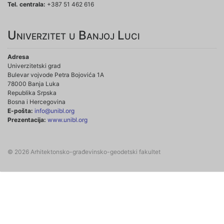
Tel. centrala:
+387 51 462 616
Univerzitet u Banjoj Luci
Adresa
Univerzitetski grad
Bulevar vojvode Petra Bojovića 1A
78000 Banja Luka
Republika Srpska
Bosna i Hercegovina
E-pošta:
info@unibl.org
Prezentacija:
www.unibl.org
© 2026 Arhitektonsko-građevinsko-geodetski fakultet