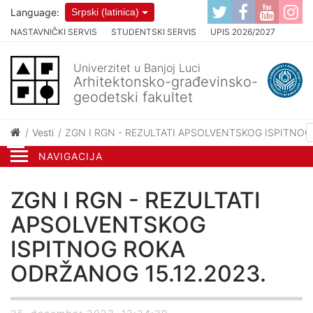
Language:
Srpski (latinica)
NASTAVNIČKI SERVIS
STUDENTSKI SERVIS
UPIS 2026/2027
Univerzitet u Banjoj Luci
Arhitektonsko-građevinsko-
geodetski fakultet
Vesti
ZGN I RGN - REZULTATI APSOLVENTSKOG ISPITNOG
NAVIGACIJA
ZGN I RGN - REZULTATI
APSOLVENTSKOG
ISPITNOG ROKA
ODRŽANOG 15.12.2023.