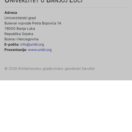
Adresa
Univerzitetski grad
Bulevar vojvode Petra Bojovića 1A
78000 Banja Luka
Republika Srpska
Bosna i Hercegovina
E-pošta:
info@unibl.org
Prezentacija:
www.unibl.org
© 2026 Arhitektonsko-građevinsko-geodetski fakultet