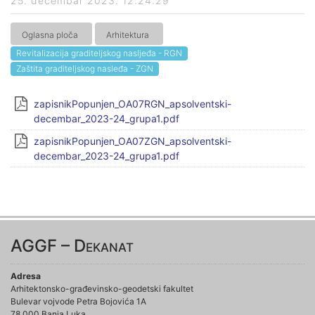
25. decembar 2023. 12:24:29
Oglasna ploča
Arhitektura
Revitalizacija graditeljskog nasljeđa - RGN
Zaštita graditeljskog nasleđa - ZGN
zapisnikPopunjen_OA07RGN_apsolventski-
decembar_2023-24_grupa1.pdf
zapisnikPopunjen_OA07ZGN_apsolventski-
decembar_2023-24_grupa1.pdf
AGGF – Dekanat
Adresa
Arhitektonsko-građevinsko-geodetski fakultet
Bulevar vojvode Petra Bojovića 1A
78 000 Banja Luka