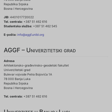
Republika Srpska
Bosna i Hercegovina
JIB:
4401017720022
Tel. centrala:
+387 51 462 616
Studentska služba:
+387 51 462 545
E-pošta:
info@aggf.unibl.org
AGGF – Univerzitetski grad
Adresa
Arhitektonsko-građevinsko-geodetski fakultet
Univerzitetski grad
Bulevar vojvode Petra Bojovića 1A
78 000 Banja Luka
Republika Srpska
Bosna i Hercegovina
Tel. centrala:
+387 51 462 616
Univerzitet u Banjoj Luci