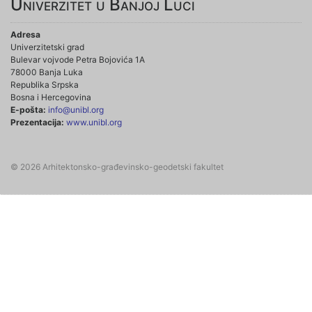
Univerzitet u Banjoj Luci
Adresa
Univerzitetski grad
Bulevar vojvode Petra Bojovića 1A
78000 Banja Luka
Republika Srpska
Bosna i Hercegovina
E-pošta:
info@unibl.org
Prezentacija:
www.unibl.org
© 2026 Arhitektonsko-građevinsko-geodetski fakultet