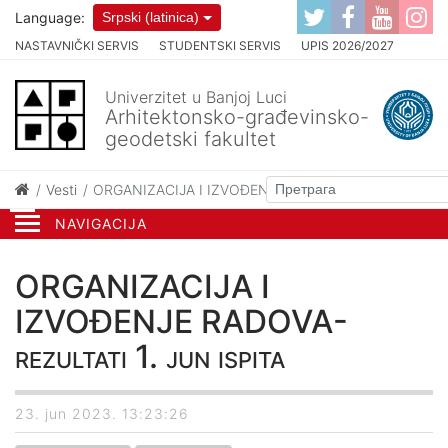
Language:
Srpski (latinica)
NASTAVNIČKI SERVIS
STUDENTSKI SERVIS
UPIS 2026/2027
Univerzitet u Banjoj Luci
Arhitektonsko-građevinsko-
geodetski fakultet
Vesti
ORGANIZACIJA I IZVOĐENJE RADOVA- rezultati 1. jun i
NAVIGACIJA
ORGANIZACIJA I
IZVOĐENJE RADOVA-
rezultati 1. jun ispita
23. jun 2023. 13:23:26