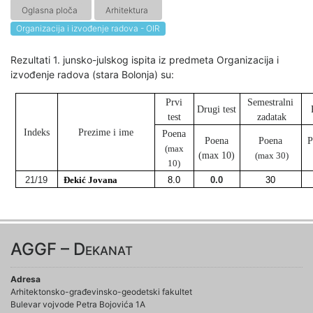
Oglasna ploča
Arhitektura
Organizacija i izvođenje radova - OIR
Rezultati 1. junsko-julskog ispita iz predmeta Organizacija i
izvođenje radova (stara Bolonja) su:
Prvi
Semestralni
Drugi test
test
zadatak
Indeks
Prezime i ime
Poena
Poena
Poena
(max
(max 10)
(max 30)
10)
21/19
Đekić Jovana
8.0
0.0
30
AGGF – Dekanat
Adresa
Arhitektonsko-građevinsko-geodetski fakultet
Bulevar vojvode Petra Bojovića 1A