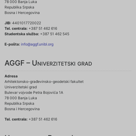
78 000 Banja Luka
Republika Srpska
Bosna i Hercegovina
JIB:
4401017720022
Tel. centrala:
+387 51 462 616
Studentska služba:
+387 51 462 545
E-pošta:
info@aggf.unibl.org
AGGF – Univerzitetski grad
Adresa
Arhitektonsko-građevinsko-geodetski fakultet
Univerzitetski grad
Bulevar vojvode Petra Bojovića 1A
78 000 Banja Luka
Republika Srpska
Bosna i Hercegovina
Tel. centrala:
+387 51 462 616