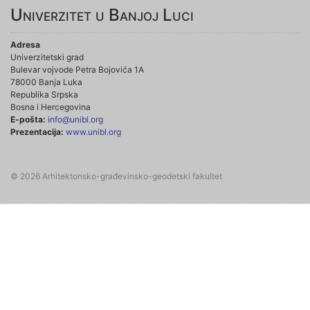
Univerzitet u Banjoj Luci
Adresa
Univerzitetski grad
Bulevar vojvode Petra Bojovića 1A
78000 Banja Luka
Republika Srpska
Bosna i Hercegovina
E-pošta:
info@unibl.org
Prezentacija:
www.unibl.org
© 2026 Arhitektonsko-građevinsko-geodetski fakultet