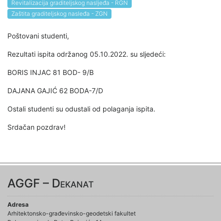
Revitalizacija graditeljskog nasljeđa - RGN
Zaštita graditeljskog nasleđa - ZGN
Poštovani studenti,
Rezultati ispita održanog 05.10.2022. su sljedeći:
BORIS INJAC 81 BOD- 9/B
DAJANA GAJIĆ 62 BODA-7/D
Ostali studenti su odustali od polaganja ispita.
Srdačan pozdrav!
AGGF – Dekanat
Adresa
Arhitektonsko-građevinsko-geodetski fakultet