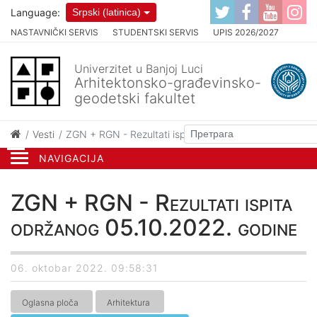
Language:
Srpski (latinica)
NASTAVNIČKI SERVIS
STUDENTSKI SERVIS
UPIS 2026/2027
Univerzitet u Banjoj Luci
Arhitektonsko-građevinsko-
geodetski fakultet
Vesti
ZGN + RGN - Rezultati ispita održanog 05.10.2022. go
NAVIGACIJA
ZGN + RGN - Rezultati ispita
održanog 05.10.2022. godine
06. oktobar 2022. 09:58:31
Oglasna ploča
Arhitektura