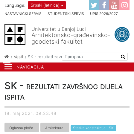
Language:
Srpski (latinica)
NASTAVNIČKI SERVIS
STUDENTSKI SERVIS
UPIS 2026/2027
Univerzitet u Banjoj Luci
Arhitektonsko-građevinsko-
geodetski fakultet
Vesti
SK - rezultati završnog dijela ispita
NAVIGACIJA
SK - rezultati završnog dijela
ispita
18. maj 2021. 09:23:48
Oglasna ploča
Arhitektura
Statika konstrukcija - SK