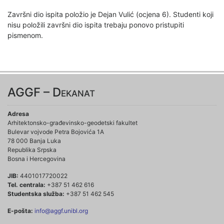
Završni dio ispita položio je Dejan Vulić (ocjena 6). Studenti koji
nisu položili završni dio ispita trebaju ponovo pristupiti
pismenom.
AGGF – Dekanat
Adresa
Arhitektonsko-građevinsko-geodetski fakultet
Bulevar vojvode Petra Bojovića 1A
78 000 Banja Luka
Republika Srpska
Bosna i Hercegovina
JIB:
4401017720022
Tel. centrala:
+387 51 462 616
Studentska služba:
+387 51 462 545
E-pošta:
info@aggf.unibl.org