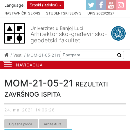
Language:
Srpski (latinica)
NASTAVNIČKI SERVIS
STUDENTSKI SERVIS
UPIS 2026/2027
Univerzitet u Banjoj Luci
Arhitektonsko-građevinsko-
geodetski fakultet
Vesti
MOM-21-05-21 rezultati završnog ispita
NAVIGACIJA
MOM-21-05-21 rezultati
završnog ispita
24. maj 2021. 14:06:26
Oglasna ploča
Arhitektura