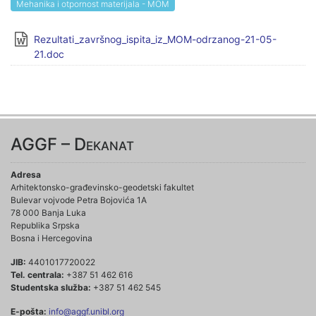
Mehanika i otpornost materijala - MOM
Rezultati_završnog_ispita_iz_MOM-odrzanog-21-05-
21.doc
AGGF – Dekanat
Adresa
Arhitektonsko-građevinsko-geodetski fakultet
Bulevar vojvode Petra Bojovića 1A
78 000 Banja Luka
Republika Srpska
Bosna i Hercegovina
JIB:
4401017720022
Tel. centrala:
+387 51 462 616
Studentska služba:
+387 51 462 545
E-pošta:
info@aggf.unibl.org