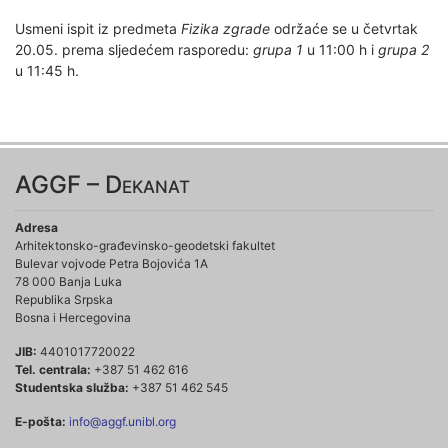
Usmeni ispit iz predmeta
Fizika zgrade
održaće se u četvrtak
20.05. prema sljedećem rasporedu:
grupa 1
u 11:00 h i
grupa 2
u 11:45 h.
AGGF – Dekanat
Adresa
Arhitektonsko-građevinsko-geodetski fakultet
Bulevar vojvode Petra Bojovića 1A
78 000 Banja Luka
Republika Srpska
Bosna i Hercegovina
JIB:
4401017720022
Tel. centrala:
+387 51 462 616
Studentska služba:
+387 51 462 545
E-pošta:
info@aggf.unibl.org