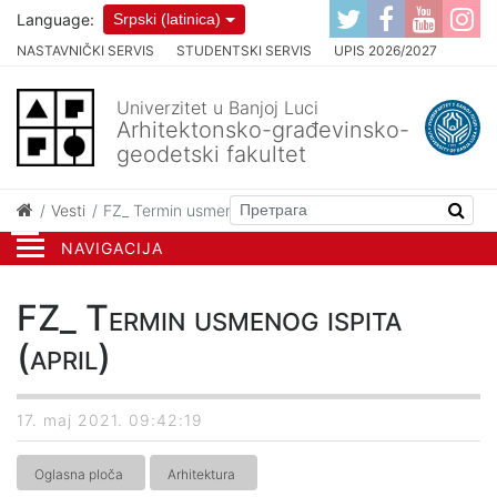
Language:
Srpski (latinica)
NASTAVNIČKI SERVIS
STUDENTSKI SERVIS
UPIS 2026/2027
Univerzitet u Banjoj Luci
Arhitektonsko-građevinsko-
geodetski fakultet
Vesti
FZ_ Termin usmenog ispita (april)
NAVIGACIJA
FZ_ Termin usmenog ispita
(april)
17. maj 2021. 09:42:19
Oglasna ploča
Arhitektura