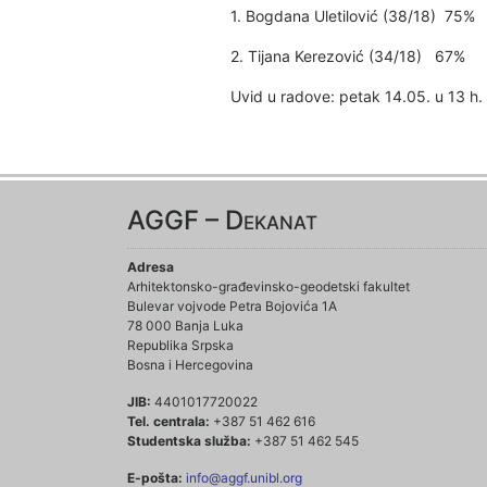
1. Bogdana Uletilović (38/18) 75%
2. Tijana Kerezović (34/18) 67%
Uvid u radove: petak 14.05. u 13 h.
AGGF – Dekanat
Adresa
Arhitektonsko-građevinsko-geodetski fakultet
Bulevar vojvode Petra Bojovića 1A
78 000 Banja Luka
Republika Srpska
Bosna i Hercegovina
JIB:
4401017720022
Tel. centrala:
+387 51 462 616
Studentska služba:
+387 51 462 545
E-pošta:
info@aggf.unibl.org