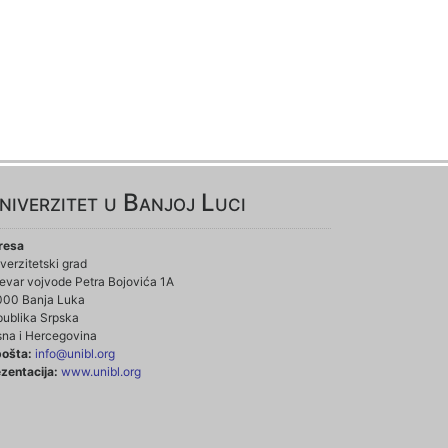
niverzitet u Banjoj Luci
resa
verzitetski grad
evar vojvode Petra Bojovića 1A
000 Banja Luka
ublika Srpska
na i Hercegovina
pošta:
info@unibl.org
zentacija:
www.unibl.org