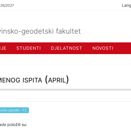
Lan
026/2027
insko-geodetski fakultet
IJE
STUDENTI
DJELATNOST
NOVOSTI
enog ispita (april)
izika zgrade - FZ
rade
položili su: