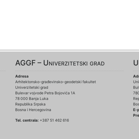
AGGF – Univerzitetski grad
U
Adresa
Ad
Arhitektonsko-građevinsko-geodetski fakultet
Uni
Univerzitetski grad
Bul
Bulevar vojvode Petra Bojovića 1A
78
78 000 Banja Luka
Rep
Republika Srpska
Bos
Bosna i Hercegovina
E-
Pre
Tel. centrala:
+387 51 462 616