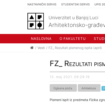
NASTAVNIČKI SERVIS
STUDENTSKI SERVIS
UPIS 2
Univerzitet u Banjoj Luci
Arhitektonsko-građev
NASLOVNA
O FAKULTETU
STUD
Vesti
FZ_ Rezultati pismenog ispita (april)
FZ_ Rezultati pism
13. maj 2021. 09:29:19
Oglasna ploča
Arhitektura
F
Pismeni ispit iz predmeta
Fizika zg