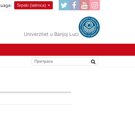
guage:
Srpski (latinica)
Univerzitet u Banjoj Luci