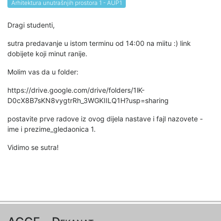
Arhitektura unutrašnjih prostora 1 - AUP1
Dragi studenti,
sutra predavanje u istom terminu od 14:00 na miitu :) link
dobijete koji minut ranije.
Molim vas da u folder:
https://drive.google.com/drive/folders/1lK-
D0cX8B7sKN8vygtrRh_3WGKIILQ1H?usp=sharing
postavite prve radove iz ovog dijela nastave i fajl nazovete -
ime i prezime_gledaonica 1.
Vidimo se sutra!