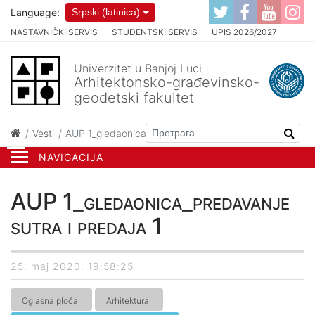
Language:
Srpski (latinica)
NASTAVNIČKI SERVIS
STUDENTSKI SERVIS
UPIS 2026/2027
Univerzitet u Banjoj Luci
Arhitektonsko-građevinsko-
geodetski fakultet
Vesti
AUP 1_gledaonica_predavanje sutra i predaja 1
NAVIGACIJA
AUP 1_gledaonica_predavanje
sutra i predaja 1
25. maj 2020. 19:58:25
Oglasna ploča
Arhitektura