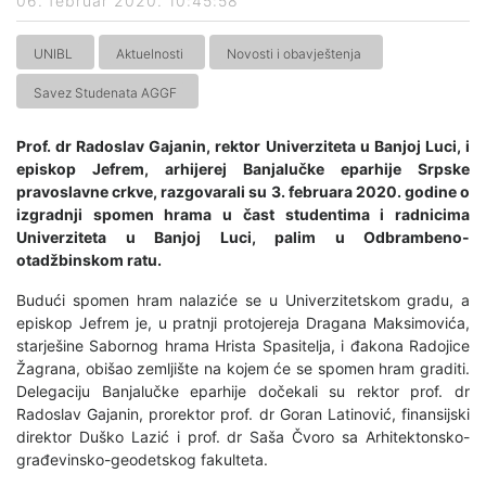
06. februar 2020. 10:45:58
UNIBL
Aktuelnosti
Novosti i obavještenja
Savez Studenata AGGF
Prof. dr Radoslav Gajanin, rektor Univerziteta u Banjoj Luci, i
episkop Jefrem, arhijerej Banjalučke eparhije Srpske
pravoslavne crkve, razgovarali su 3. februara 2020. godine o
izgradnji spomen hrama u čast studentima i radnicima
Univerziteta u Banjoj Luci, palim u Odbrambeno-
otadžbinskom ratu.
Budući spomen hram nalaziće se u Univerzitetskom gradu, a
episkop Jefrem je, u pratnji protojereja Dragana Maksimovića,
starješine Sabornog hrama Hrista Spasitelja, i đakona Radojice
Žagrana, obišao zemljište na kojem će se spomen hram graditi.
Delegaciju Banjalučke eparhije dočekali su rektor prof. dr
Radoslav Gajanin, prorektor prof. dr Goran Latinović, finansijski
direktor Duško Lazić i prof. dr Saša Čvoro sa Arhitektonsko-
građevinsko-geodetskog fakulteta.