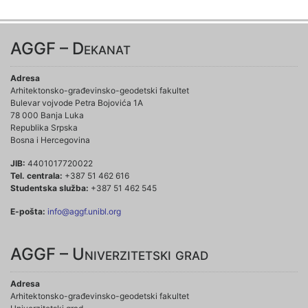
AGGF – Dekanat
Adresa
Arhitektonsko-građevinsko-geodetski fakultet
Bulevar vojvode Petra Bojovića 1A
78 000 Banja Luka
Republika Srpska
Bosna i Hercegovina
JIB:
4401017720022
Tel. centrala:
+387 51 462 616
Studentska služba:
+387 51 462 545
E-pošta:
info@aggf.unibl.org
AGGF – Univerzitetski grad
Adresa
Arhitektonsko-građevinsko-geodetski fakultet