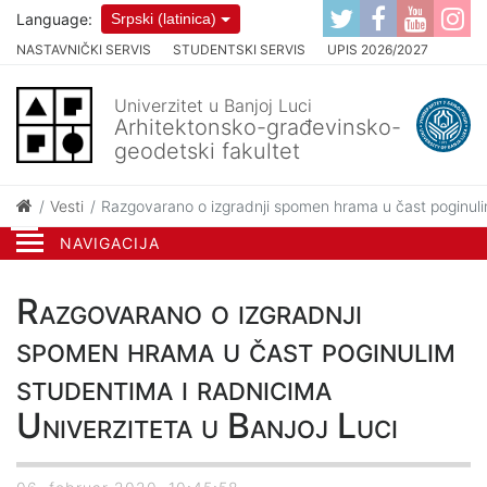
Language:
Srpski (latinica)
NASTAVNIČKI SERVIS
STUDENTSKI SERVIS
UPIS 2026/2027
Univerzitet u Banjoj Luci
Arhitektonsko-građevinsko-
geodetski fakultet
Vesti
Razgovarano o izgradnji spomen hrama u čast poginulim
NAVIGACIJA
Razgovarano o izgradnji
spomen hrama u čast poginulim
studentima i radnicima
Univerziteta u Banjoj Luci