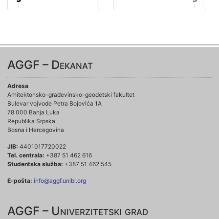
AGGF – Dekanat
Adresa
Arhitektonsko-građevinsko-geodetski fakultet
Bulevar vojvode Petra Bojovića 1A
78 000 Banja Luka
Republika Srpska
Bosna i Hercegovina
JIB:
4401017720022
Tel. centrala:
+387 51 462 616
Studentska služba:
+387 51 462 545
E-pošta:
info@aggf.unibl.org
AGGF – Univerzitetski grad