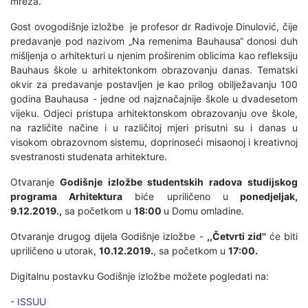
mreža.
Gost ovogodišnje izložbe je profesor dr Radivoje Dinulović, čije
predavanje pod nazivom „Na remenima Bauhausa“ donosi duh
mišljenja o arhitekturi u njenim proširenim oblicima kao refleksiju
Bauhaus škole u arhitektonkom obrazovanju danas. Tematski
okvir za predavanje postavljen je kao prilog obilježavanju 100
godina Bauhausa - jedne od najznačajnije škole u dvadesetom
vijeku. Odjeci pristupa arhitektonskom obrazovanju ove škole,
na različite načine i u različitoj mjeri prisutni su i danas u
visokom obrazovnom sistemu, doprinoseći misaonoj i kreativnoj
svestranosti studenata arhitekture.
Otvaranje
Godišnje izložbe studentskih radova studijskog
programa Arhitektura
biće upriličeno u
ponedjeljak,
9.12.2019.,
sa početkom u
18:00
u Domu omladine.
Otvaranje drugog dijela Godišnje izložbe -
,,Četvrti zid''
će biti
upriličeno u utorak,
10.12.2019.
, sa početkom u
17:00.
Digitalnu postavku Godišnje izložbe možete pogledati na:
- ISSUU