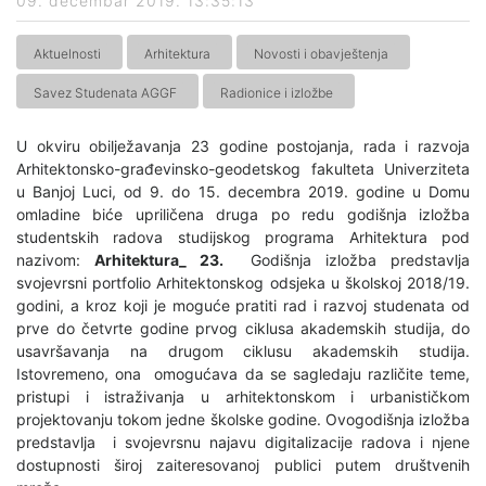
09. decembar 2019. 13:35:13
Aktuelnosti
Arhitektura
Novosti i obavještenja
Savez Studenata AGGF
Radionice i izložbe
U okviru obilježavanja 23 godine postojanja, rada i razvoja
Arhitektonsko-građevinsko-geodetskog fakulteta Univerziteta
u Banjoj Luci, od 9. do 15. decembra 2019. godine u Domu
omladine biće upriličena druga po redu godišnja izložba
studentskih radova studijskog programa Arhitektura pod
nazivom:
Arhitektura_ 23.
Godišnja izložba predstavlja
svojevrsni portfolio Arhitektonskog odsjeka u školskoj 2018/19.
godini, a kroz koji je moguće pratiti rad i razvoj studenata od
prve do četvrte godine prvog ciklusa akademskih studija, do
usavršavanja na drugom ciklusu akademskih studija.
Istovremeno, ona omogućava da se sagledaju različite teme,
pristupi i istraživanja u arhitektonskom i urbanističkom
projektovanju tokom jedne školske godine. Ovogodišnja izložba
predstavlja i svojevrsnu najavu digitalizacije radova i njene
dostupnosti široj zaiteresovanoj publici putem društvenih