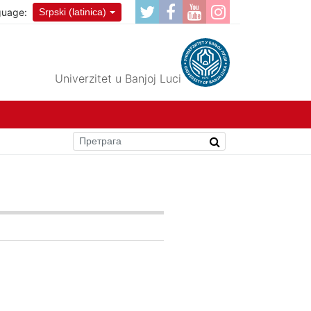
guage:
Srpski (latinica)
Univerzitet u Banjoj Luci