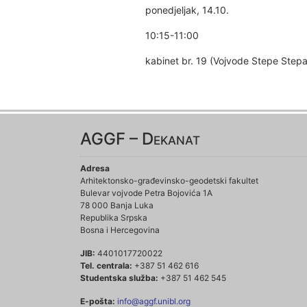
ponedjeljak, 14.10.
10:15-11:00
kabinet br. 19 (Vojvode Stepe Step
AGGF – Dekanat
Adresa
Arhitektonsko-građevinsko-geodetski fakultet
Bulevar vojvode Petra Bojovića 1A
78 000 Banja Luka
Republika Srpska
Bosna i Hercegovina
JIB:
4401017720022
Tel. centrala:
+387 51 462 616
Studentska služba:
+387 51 462 545
E-pošta:
info@aggf.unibl.org