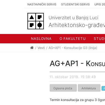
NASTAVNIČKI SERVIS
STUDENTSKI SERVIS
UPIS 2
Univerzitet u Banjoj Luci
Arhitektonsko-građev
NASLOVNA
O FAKULTETU
STUD
Vesti
AG+AP1 - Konsultacije G3 (linija)
AG+AP1 - Konsult
11. oktobar 2019. 15:38:49
Oglasna ploča
Arhitektura
A
Termin konsultacija za grupu 3 (Igor