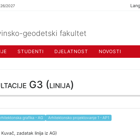
Lan
026/2027
insko-geodetski fakultet
IJE
STUDENTI
DJELATNOST
NOVOSTI
acije G3 (linija)
rhitektonska grafika - AG
Arhitektonsko projektovanje 1 - AP1
 Kuvač, zadatak linija iz AG)