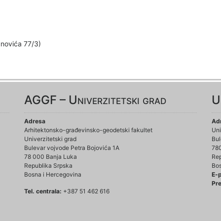
anovića 77/3)
AGGF – Univerzitetski grad
U
Adresa
Ad
Arhitektonsko-građevinsko-geodetski fakultet
Uni
Univerzitetski grad
Bul
Bulevar vojvode Petra Bojovića 1A
78
78 000 Banja Luka
Rep
Republika Srpska
Bos
Bosna i Hercegovina
E-
Pre
Tel. centrala:
+387 51 462 616