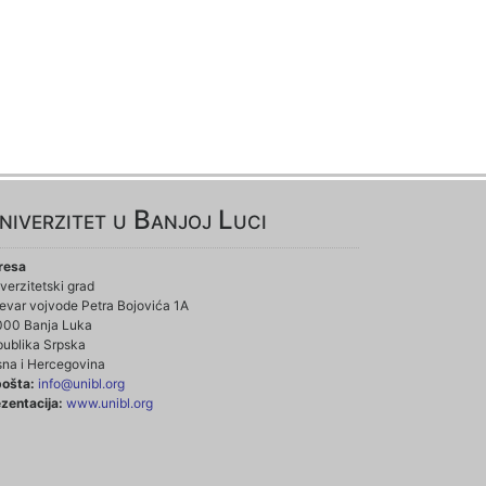
niverzitet u Banjoj Luci
resa
verzitetski grad
evar vojvode Petra Bojovića 1A
000 Banja Luka
ublika Srpska
na i Hercegovina
pošta:
info@unibl.org
zentacija:
www.unibl.org