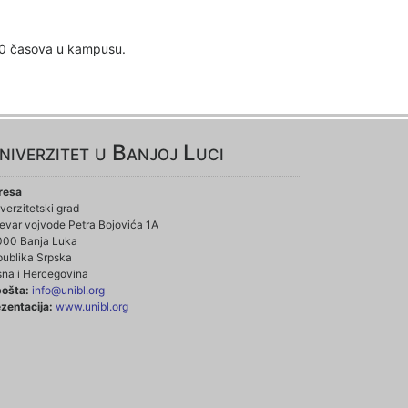
9:30 časova u kampusu.
niverzitet u Banjoj Luci
resa
verzitetski grad
evar vojvode Petra Bojovića 1A
000 Banja Luka
ublika Srpska
na i Hercegovina
pošta:
info@unibl.org
zentacija:
www.unibl.org