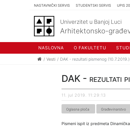
NASTAVNIČKI SERVIS
STUDENTSKI SERVIS
UPIS 2
Univerzitet u Banjoj Luci
Arhitektonsko-građev
NASLOVNA
O FAKULTETU
STUD
Vesti
DAK - rezultati pismenog (10.7.2019.)
DAK - rezultati p
11. jul 2019. 11:29:13
Oglasna ploča
Građevinarstvo
Pismeni ispit iz predmeta Dinamička 