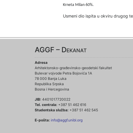
Krneta Milan 60%.
Usmeni dio ispita u okviru drugog te
AGGF – Dekanat
Adresa
Arhitektonsko-građevinsko-geodetski fakultet
Bulevar vojvode Petra Bojovića 1A
78 000 Banja Luka
Republika Srpska
Bosna i Hercegovina
JIB:
4401017720022
Tel. centrala:
+387 51 462 616
Studentska služba:
+387 51 462 545
E-pošta:
info@aggf.unibl.org