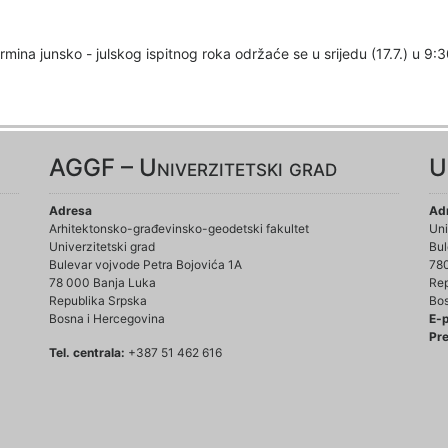
rmina junsko - julskog ispitnog roka održaće se u srijedu (17.7.) u 
AGGF – Univerzitetski grad
U
Adresa
Ad
Arhitektonsko-građevinsko-geodetski fakultet
Uni
Univerzitetski grad
Bul
Bulevar vojvode Petra Bojovića 1A
78
78 000 Banja Luka
Rep
Republika Srpska
Bos
Bosna i Hercegovina
E-
Pre
Tel. centrala:
+387 51 462 616