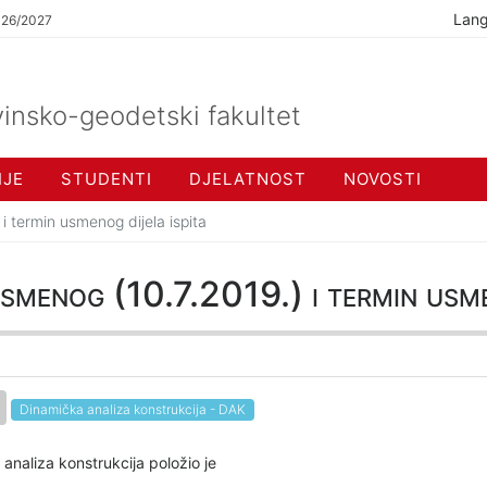
Lan
026/2027
insko-geodetski fakultet
IJE
STUDENTI
DJELATNOST
NOVOSTI
 i termin usmenog dijela ispita
ismenog (10.7.2019.) i termin usme
Dinamička analiza konstrukcija - DAK
analiza konstrukcija položio je