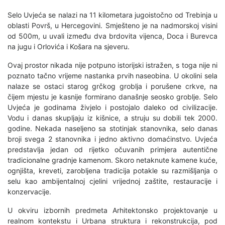
Selo Uvjeća se nalazi na 11 kilometara jugoistočno od Trebinja u
oblasti Površ, u Hercegovini. Smješteno je na nadmorskoj visini
od 500m, u uvali između dva brdovita vijenca, Doca i Burevca
na jugu i Orlovića i Košara na sjeveru.
Ovaj prostor nikada nije potpuno istorijski istražen, s toga nije ni
poznato tačno vrijeme nastanka prvih naseobina. U okolini sela
nalaze se ostaci starog grčkog groblja i porušene crkve, na
čijem mjestu je kasnije formirano današnje seosko groblje. Selo
Uvjeća je godinama živjelo i postojalo daleko od civilizacije.
Vodu i danas skupljaju iz kišnice, a struju su dobili tek 2000.
godine. Nekada naseljeno sa stotinjak stanovnika, selo danas
broji svega 2 stanovnika i jedno aktivno domaćinstvo. Uvjeća
predstavlja jedan od rijetko očuvanih primjera autentične
tradicionalne gradnje kamenom. Skoro netaknute kamene kuće,
ognjišta, kreveti, zarobljena tradicija potakle su razmišljanja o
selu kao ambijentalnoj cjelini vrijednoj zaštite, restauracije i
konzervacije.
U okviru izbornih predmeta Arhitektonsko projektovanje u
realnom kontekstu i Urbana struktura i rekonstrukcija, pod