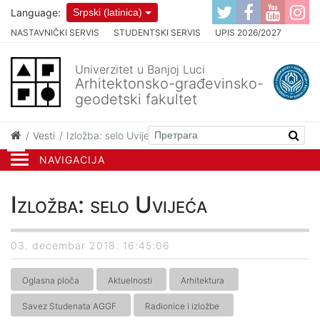
Language:
Srpski (latinica)
NASTAVNIČKI SERVIS
STUDENTSKI SERVIS
UPIS 2026/2027
Univerzitet u Banjoj Luci
Arhitektonsko-građevinsko-
geodetski fakultet
Vesti
Izložba: selo Uvijeća
NAVIGACIJA
Izložba: selo Uvijeća
03. decembar 2018. 16:45:06
Oglasna ploča
Aktuelnosti
Arhitektura
Savez Studenata AGGF
Radionice i izložbe