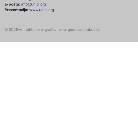
E-pošta:
info@unibl.org
Prezentacija:
www.unibl.org
© 2026 Arhitektonsko-građevinsko-geodetski fakultet