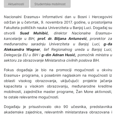
Aktuelnosti
Studentska mobilnost
Nacionalni Erasmus+ Informativni dan u Bosni i Hercegovini
održan je u četvrtak, 9. novembra 2017. godine, u prostorijama
Fakulteta političkih nauka Univerziteta u Banjoj Luci. Događaj su
otvorili
Suad Muhibić
, direktor Nacionalne Erasmus+
kancelarije u BiH,
prof. dr. Biljana Antunović
, prorektor za
međunarodnu saradnju Univerziteta u Banjoj Luci,
g-đa
Aleksandra Wagner
, šef Regionalnog ureda u Banjoj Luci,
Delegacija EU u BiH i
g-din Adnan Husić,
pomoćnik ministra u
sektoru za obrazovanje Ministarstva civilnih poslova BiH.
Fokus događaja je bio na promociji mogućnosti u okviru
Erasmus+ programa, s posebnim naglaskom na mogućnosti iz
oblasti visokog obrazovanja, uključujući: projekte jačanja
kapaciteta u visokom obrazovanju, međunarodne kreditne
mobilnosti, zajedničke master programe, Žan Mone aktivnosti,
te ostale relevantne mogućnosti.
Događaju je prisustvovalo oko 90 učesnika, predstavnika
akademske zajednice, relevantnih ministarstava obrazovana i