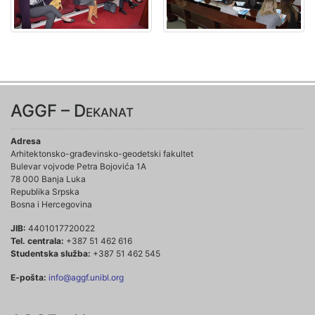
AGGF – Dekanat
Adresa
Arhitektonsko-građevinsko-geodetski fakultet
Bulevar vojvode Petra Bojovića 1A
78 000 Banja Luka
Republika Srpska
Bosna i Hercegovina
JIB:
4401017720022
Tel. centrala:
+387 51 462 616
Studentska služba:
+387 51 462 545
E-pošta:
info@aggf.unibl.org