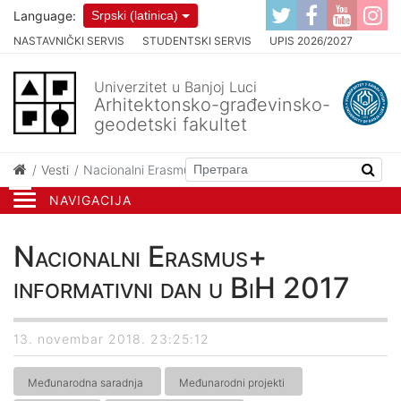
Language:
Srpski (latinica)
NASTAVNIČKI SERVIS
STUDENTSKI SERVIS
UPIS 2026/2027
Univerzitet u Banjoj Luci
Arhitektonsko-građevinsko-
geodetski fakultet
Vesti
Nacionalni Erasmus+ informativni dan u BiH 2017
NAVIGACIJA
Nacionalni Erasmus+
informativni dan u BiH 2017
13. novembar 2018. 23:25:12
Međunarodna saradnja
Međunarodni projekti