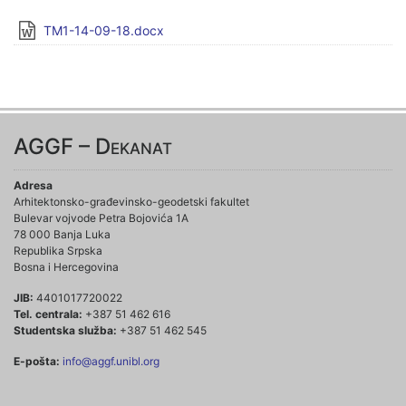
TM1-14-09-18.docx
AGGF – Dekanat
Adresa
Arhitektonsko-građevinsko-geodetski fakultet
Bulevar vojvode Petra Bojovića 1A
78 000 Banja Luka
Republika Srpska
Bosna i Hercegovina
JIB:
4401017720022
Tel. centrala:
+387 51 462 616
Studentska služba:
+387 51 462 545
E-pošta:
info@aggf.unibl.org