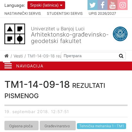
Language:
Srpski (latinica)
NASTAVNIČKI SERVIS
STUDENTSKI SERVIS
UPIS 2026/2027
Univerzitet u Banjoj Luci
Arhitektonsko-građevinsko-
geodetski fakultet
Vesti
TM1-14-09-18 rezultati pismenog
NAVIGACIJA
TM1-14-09-18 rezultati
pismenog
19. septembar 2018. 12:57:51
Oglasna ploča
Građevinarstvo
Tehnička mehanika 1 - TM1