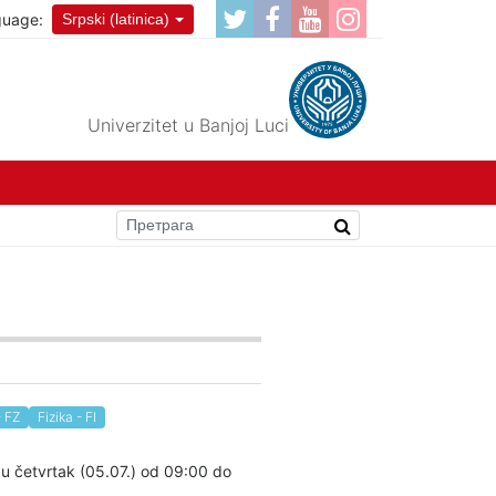
guage:
Srpski (latinica)
Univerzitet u Banjoj Luci
- FZ
Fizika - FI
e u četvrtak (05.07.) od 09:00 do