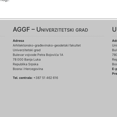
AGGF – Univerzitetski grad
U
Adresa
Ad
Arhitektonsko-građevinsko-geodetski fakultet
Uni
Univerzitetski grad
Bul
Bulevar vojvode Petra Bojovića 1A
78
78 000 Banja Luka
Rep
Republika Srpska
Bos
Bosna i Hercegovina
E-
Pre
Tel. centrala:
+387 51 462 616