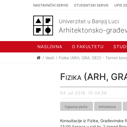
NASTAVNIČKI SERVIS
STUDENTSKI SERVIS
UPIS 2
Univerzitet u Banjoj Luci
Arhitektonsko-građev
NASLOVNA
O FAKULTETU
STUD
Vesti
Fizika (ARH, GRA, GEO) - Termin kons
Fizika (ARH, GRA
04. jul 2018. 10:34:59
Oglasna ploča
Arhitektura
Konsultacije iz Fizike, Građevinske 
13:00 časova u sali br. 2 (iznad Pra