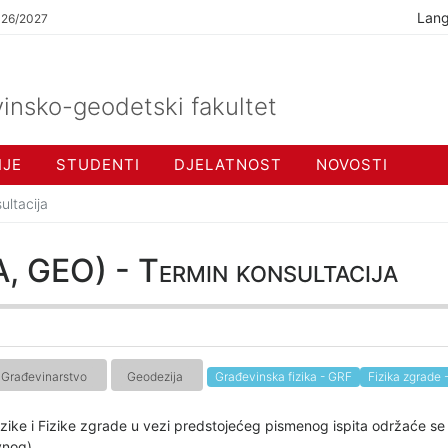
Lan
026/2027
insko-geodetski fakultet
IJE
STUDENTI
DJELATNOST
NOVOSTI
ultacija
, GEO) - Termin konsultacija
Građevinarstvo
Geodezija
Građevinska fizika - GRF
Fizika zgrade 
fizike i Fizike zgrade u vezi predstojećeg pismenog ispita održaće s
vnog).