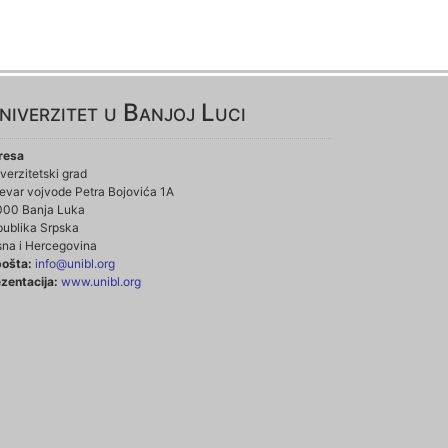
niverzitet u Banjoj Luci
resa
verzitetski grad
evar vojvode Petra Bojovića 1A
000 Banja Luka
ublika Srpska
na i Hercegovina
pošta:
info@unibl.org
zentacija:
www.unibl.org