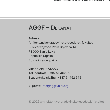
AGGF – Dekanat
Adresa
Arhitektonsko-građevinsko-geodetski fakultet
Bulevar vojvode Petra Bojovića 1A
78 000 Banja Luka
Republika Srpska
Bosna i Hercegovina
JIB:
4401017720022
Tel. centrala:
+387 51 462 616
Studentska služba:
+387 51 462 545
E-pošta:
info@aggf.unibl.org
© 2026 Arhitektonsko-građevinsko-geodetski fakultet