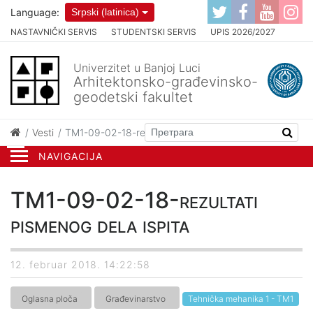
Language:
Srpski (latinica)
NASTAVNIČKI SERVIS
STUDENTSKI SERVIS
UPIS 2026/2027
Univerzitet u Banjoj Luci
Arhitektonsko-građevinsko-
geodetski fakultet
Vesti
TM1-09-02-18-rezultati pismenog dela ispita
NAVIGACIJA
TM1-09-02-18-rezultati
pismenog dela ispita
12. februar 2018. 14:22:58
Oglasna ploča
Građevinarstvo
Tehnička mehanika 1 - TM1