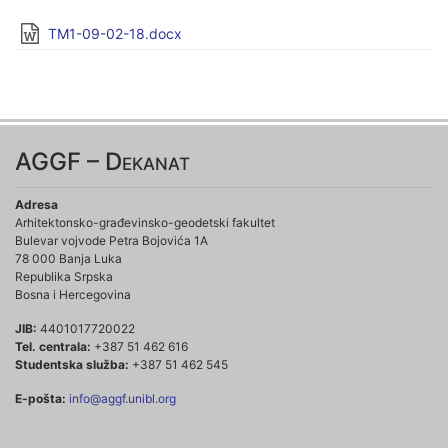
TM1-09-02-18.docx
AGGF – Dekanat
Adresa
Arhitektonsko-građevinsko-geodetski fakultet
Bulevar vojvode Petra Bojovića 1A
78 000 Banja Luka
Republika Srpska
Bosna i Hercegovina
JIB:
4401017720022
Tel. centrala:
+387 51 462 616
Studentska služba:
+387 51 462 545
E-pošta:
info@aggf.unibl.org