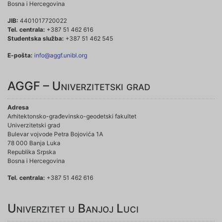
Bosna i Hercegovina
JIB:
4401017720022
Tel. centrala:
+387 51 462 616
Studentska služba:
+387 51 462 545
E-pošta:
info@aggf.unibl.org
AGGF – Univerzitetski grad
Adresa
Arhitektonsko-građevinsko-geodetski fakultet
Univerzitetski grad
Bulevar vojvode Petra Bojovića 1A
78 000 Banja Luka
Republika Srpska
Bosna i Hercegovina
Tel. centrala:
+387 51 462 616
Univerzitet u Banjoj Luci