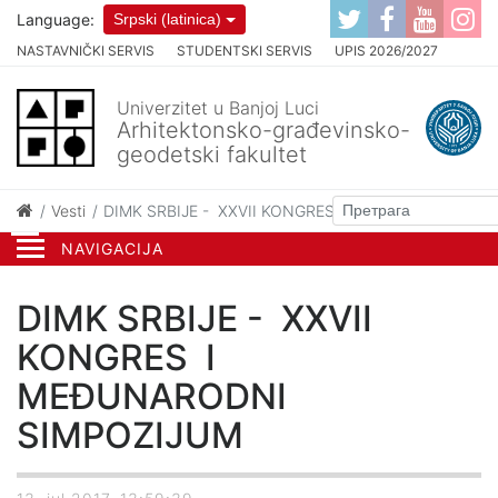
Language:
Srpski (latinica)
NASTAVNIČKI SERVIS
STUDENTSKI SERVIS
UPIS 2026/2027
Univerzitet u Banjoj Luci
Arhitektonsko-građevinsko-
geodetski fakultet
Vesti
DIMK SRBIJE - XXVII KONGRES I MEĐUNARODNI S
NAVIGACIJA
DIMK SRBIJE - XXVII
KONGRES I
MEĐUNARODNI
SIMPOZIJUM