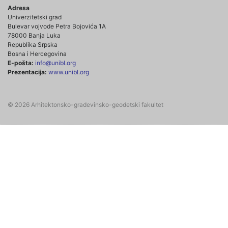
Adresa
Univerzitetski grad
Bulevar vojvode Petra Bojovića 1A
78000 Banja Luka
Republika Srpska
Bosna i Hercegovina
E-pošta:
info@unibl.org
Prezentacija:
www.unibl.org
© 2026 Arhitektonsko-građevinsko-geodetski fakultet