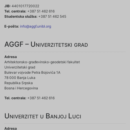
JIB:
4401017720022
Tel. centrala:
+387 51 462 616
Studentska služba:
+387 51 462 545
E-pošta:
info@aggf.unibl.org
AGGF – Univerzitetski grad
Adresa
Arhitektonsko-građevinsko-geodetski fakultet
Univerzitetski grad
Bulevar vojvode Petra Bojovića 1A
78 000 Banja Luka
Republika Srpska
Bosna i Hercegovina
Tel. centrala:
+387 51 462 616
Univerzitet u Banjoj Luci
Adresa