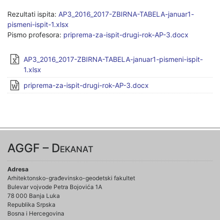
Rezultati ispita:
AP3_2016_2017-ZBIRNA-TABELA-januar1-
pismeni-ispit-1.xlsx
Pismo profesora:
priprema-za-ispit-drugi-rok-AP-3.docx
AP3_2016_2017-ZBIRNA-TABELA-januar1-pismeni-ispit-
1.xlsx
priprema-za-ispit-drugi-rok-AP-3.docx
AGGF – Dekanat
Adresa
Arhitektonsko-građevinsko-geodetski fakultet
Bulevar vojvode Petra Bojovića 1A
78 000 Banja Luka
Republika Srpska
Bosna i Hercegovina