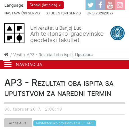
Language:
Srpski (latinica)
NASTAVNIČKI SERVIS
STUDENTSKI SERVIS
UPIS 2026/2027
Univerzitet u Banjoj Luci
Arhitektonsko-građevinsko-
geodetski fakultet
Vesti
AP3 - Rezultati oba ispita sa uputstvom za naredni ter
NAVIGACIJA
AP3 - Rezultati oba ispita sa
uputstvom za naredni termin
08. februar 2017. 12:08:49
Arhitektura
Arhitektonsko projektovanje 3 - AP3