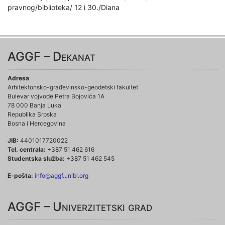
pravnog/biblioteka/ 12 i 30./Diana
AGGF – Dekanat
Adresa
Arhitektonsko-građevinsko-geodetski fakultet
Bulevar vojvode Petra Bojovića 1A
78 000 Banja Luka
Republika Srpska
Bosna i Hercegovina
JIB:
4401017720022
Tel. centrala:
+387 51 462 616
Studentska služba:
+387 51 462 545
E-pošta:
info@aggf.unibl.org
AGGF – Univerzitetski grad