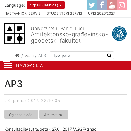
Language:
Srpski (latinica)
NASTAVNIČKI SERVIS
STUDENTSKI SERVIS
UPIS 2026/2027
Univerzitet u Banjoj Luci
Arhitektonsko-građevinsko-
geodetski fakultet
Vesti
AP3
NAVIGACIJA
AP3
26. januar 2017. 22:10:05
Oglasna ploča
Arhitektura
Konsultacije/sutra/petak 27.01.2017./AGGF/iznad